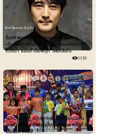
ศิลปวัฒธรรม-บันเทิง
ช็อก!! พบร่าง 'เต้ ดรากอนไฟว์' ลอย
เจ้าพระยา กระเป๋าสะพายพบก้อนหินคาดใช้
ถ่วงน้ำ 'แอนดี้ เข็มพิมุก' เผยเสียใจ
1130
ไอที-ยานยนต์
พ่อเมืองลุ่มภู หนุนการแข่งขันหุ่นยนต์พื้น
ฐานบังคับมือ ชิงแชมป์ประเทศไทย ครั้งที่ 3
ประจำปี 2569