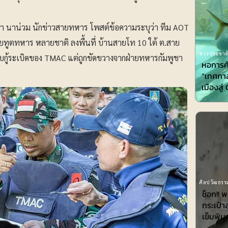
สนา นาน่วม นักข่าวสายทหาร โพสต์ข้อความระบุว่า ทีม AOT
่วยทูตทหาร หลายชาติ ลงพื้นที่ บ้านสายโท 10 ใต้ ต.สาย
ข่าวประชาสั
รเก็บกู้ระเบิดของ TMAC แต่ถูกขัดขวางจากฝ่ายทหารกัมพูชา
หอการค
“เทศกาล
เมืองสู
ศิลปวัฒธรรม
ช็อก!! 
กระเป๋า
เข็มพิมุ