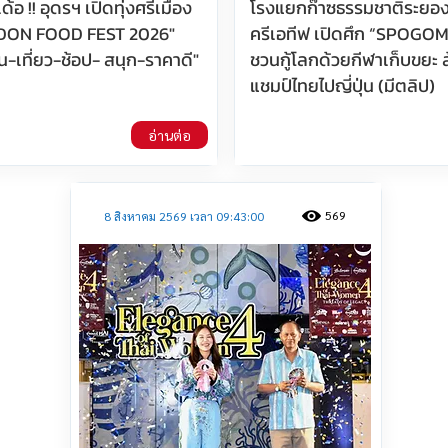
อ !! อุดรฯ เปิดทุ่งศรีเมือง
โรงแยกก๊าซธรรมชาติระยอง-
UDON FOOD FEST 2026"
ครีเอทีฟ เปิดศึก “SPOGOM
"กิน-เที่ยว-ช้อป- สนุก-ราคาดี"
ชวนกู้โลกด้วยกีฬาเก็บขยะ ลุ้
แชมป์ไทยไปญี่ปุ่น (มีตลิป)
อ่านต่อ
569
8 สิงหาคม 2569 เวลา 09:43:00