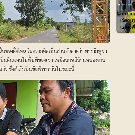
การศึกษา
มหาวิทย
เวียดน
แสดงพื้
่าวเป็นของฝั่งไทย ในความคิดเห็นส่วนตัวคาดว่า ทางกัมพูชา
ระเบิดเป็นดินแดนในพื้นที่ของเขา เหมือนกรณีบ้านหนองจาน
ก้ว ซึ่งกำลังเป็นข้อพิพาทกันในขณะนี้