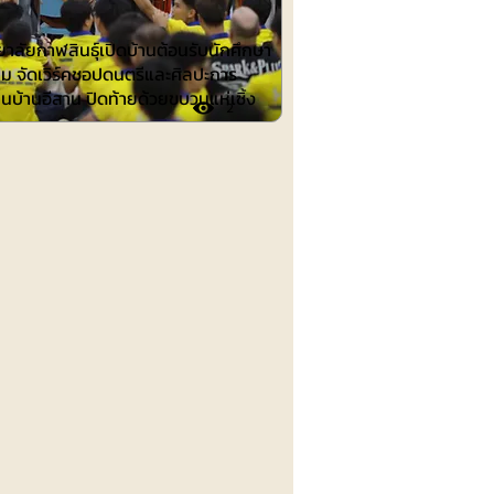
าลัยกาฬสินธุ์เปิดบ้านต้อนรับนักศึกษา
าม จัดเวิร์คชอปดนตรีและศิลปะการ
นบ้านอีสาน ปิดท้ายด้วยขบวนแห่เซิ้ง
2