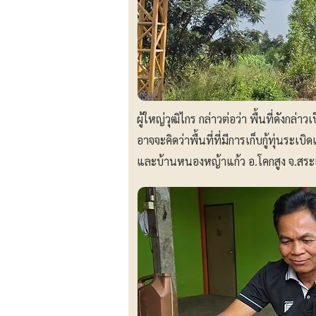
ผู้ใหญ่วุฒิไกร กล่าวต่อว่า พื้นที่ดังกล
อาจจะคิดว่าพื้นที่ที่มีการเก็บกู้ทุ่น
และบ้านหนองหญ้าแก้ว อ.โคกสูง จ.สระแ