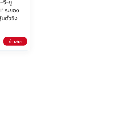
จี-ยู
I” ระยอง
นตั๋วชิง
อ่านต่อ