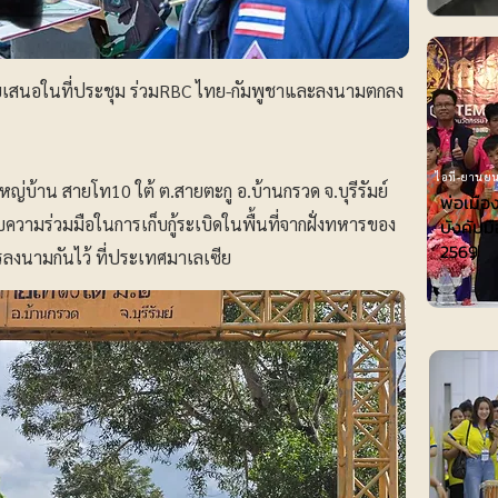
ายไทยเสนอในที่ประชุม ร่วมRBC ไทย-กัมพูชาและลงนามตกลง
ไอที-ยานยน
้ใหญ่บ้าน สายโท10 ใต้ ต.สายตะกู อ.บ้านกรวด จ.บุรีรัมย์
พ่อเมือ
้รับความร่วมมือในการเก็บกู้ระเบิดในพื้นที่จากฝั่งทหารของ
บังคับมื
2569
รลงนามกันไว้ ที่ประเทศมาเลเซีย