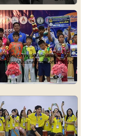
ต์
งลุ่มภู หนุนการแข่งขันหุ่นยนต์พื้นฐาน
อ ชิงแชมป์ประเทศไทย ครั้งที่ 3 ประจำปี
486