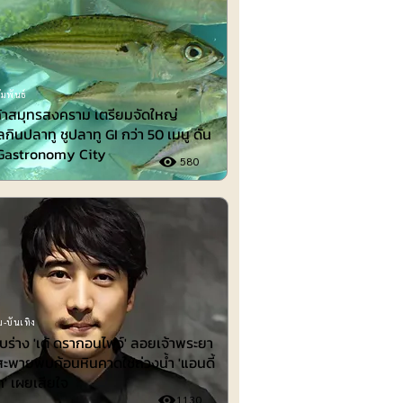
มพันธ์
้าสมุทรสงคราม เตรียมจัดใหญ่
กินปลาทู ชูปลาทู GI กว่า 50 เมนู ดัน
่ Gastronomy City
580
-บันเทิง
พบร่าง 'เต้ ดรากอนไฟว์' ลอยเจ้าพระยา
สะพายพบก้อนหินคาดใช้ถ่วงน้ำ 'แอนดี้
ก' เผยเสียใจ
1130