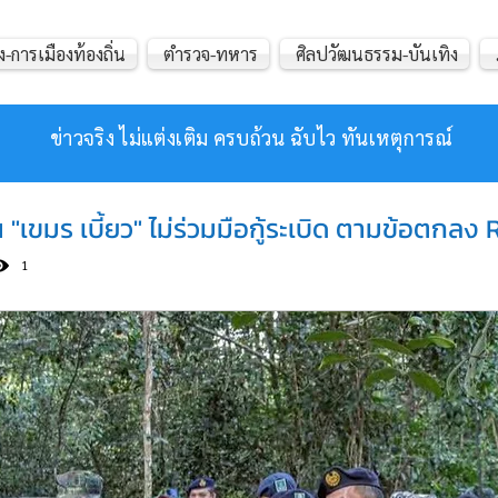
ง-การเมืองท้องถิ่น
ตำรวจ-ทหาร
ศิลปวัฒนธรรม-บันเทิง
ข่าวจริง ไม่แต่งเติม ครบถ้วน ฉับไว ทันเหตุการณ์
 "เขมร เบี้ยว" ไม่ร่วมมือกู้ระเบิด ตามข้อตกลง
1