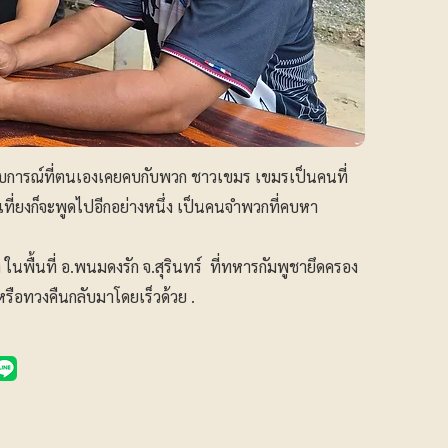
กประสบการณ์ที่ตนเองเคยคบกับพวก ชาวเขมร เขมรเป็นคนที่
กเที่ยงก็จะพูดไปอีกอย่างหนึ่ง เป็นคนจำพวกที่คบหา
พื้นที่ อ.พนมดงรัก จ.สุรินทร์ ที่ทหารกัมพูชายึดครอง
หรือทวงคืนกลับมาโดยเร็วด้วย .