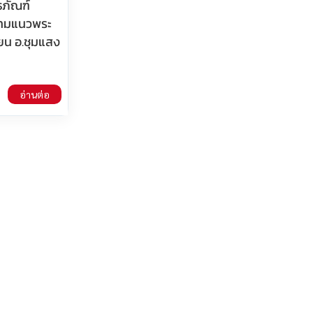
ธภัณฑ์
ตามแนวพระ
ียน อ.ชุมแสง
อ่านต่อ