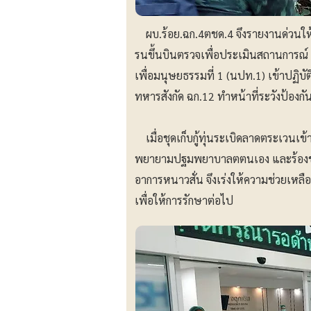
ผบ.ร้อย.ฉก.4ตชด.4 จึงรายงานด่วนให้ 
รนขึ้นบินตรวจเพื่อประเมินสถานการณ์ แ
เพื่อมนุษยธรรมที่ 1 (นปท.1) เข้าปฏิบัต
ทหารสังกัด ฉก.12 ทำหน้าที่ระวังป้องกันใ
เมื่อชุดเก็บกู้ทุ่นระเบิดลาดตระเวนเข้
พยายามปฐมพยาบาลตตนเอง และร้องขอค
อาการหนาวสั่น จึงเร่งให้ความช่วยเหล
เพื่อให้การรักษาต่อไป