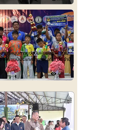
ต์
งลุ่มภู หนุนการแข่งขันหุ่นยนต์พื้นฐาน
อ ชิงแชมป์ประเทศไทย ครั้งที่ 3 ประจำปี
485