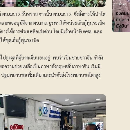
การศึกษา
องคมนต
ผบ.ฉก.12 รับทราบ จากนั้น ผบ.ฉก.12 จึงสั่งการให้นำโด
ศึกษาฯ 
ละขออนุมัติจาก ผบ.กกล.บูรพา ให้หน่วยเก็บกู้ทุ่นระเบิด
ยั่งยืน”
ิการให้การช่วยเหลือเร่งด่วน โดยมีเจ้าหน้าที่ ตชด. และ
ห้ชุดเก็บกู้ทุ่นระเบิด
าไปถุงจุดที่ผู้บาดเจ็บนอนอยู่ พบว่าเป็นชายชาวจีน กำลัง
วามช่วยเหลือเป็นภาษาอังกฤษสลับภาษาจีน เริ่มมี
ือ ปฐมพยาบาลเพิ่มเติม และนำตัวส่งโรงพยาบาลโคกสูง