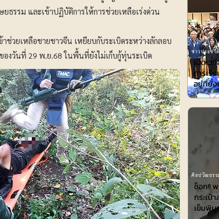
นุษยธรรม และเข้าปฏิบัติการให้การช่วยเหลือเร่งด่วน
ดเข้าช่วยเหลือชายชาวจีน เหยียบกับระเบิดระหว่างลักลอบ
ข่าวประชาสั
ันที่ 29 พ.ย.68 ในพื้นที่ยังไม่เก็บกู้ทุ่นระเบิด
เปิดเวที
การเรียน
อยู่ที่ยั่
ศิลปวัฒธรรม
ช็อก!! 
กระเป๋า
เข็มพิมุ