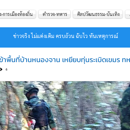
ง-การเมืองท้องถิ่น
ตำรวจ-ทหาร
ศิลปวัฒนธรรม-บันเทิง
ข่าวจริง ไม่แต่งเติม ครบถ้วน ฉับไว ทันเหตุการณ์
ข้าพื้นที่บ้านหนองจาน เหยียบทุ่นระเบิดเขมร ท
6