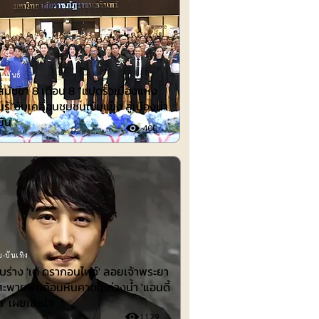
มพันธ์
สมัชชา 8 เดือน 8 “แปดริ้วเมืองแห่ง
รู้”ขับเคลื่อนชุมชนเข้มแข็ง สู่เมืองน่า
งยืน
400
-บันเทิง
พบร่าง 'เต้ ดรากอนไฟว์' ลอยเจ้าพระยา
สะพายพบก้อนหินคาดใช้ถ่วงน้ำ 'แอนดี้
ก' เผยเสียใจ
1129