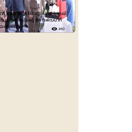
รี เปิดงาน “47 ปี ปฐมบทแห่งศูนย์
ต้นแบบการเรียนรู้ สู่การพัฒนาที่
 ฉะเชิงเทรา
480