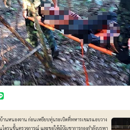
บ้านหนองจาน ก่อนเหยียบทุ่นระเบิดที่ทหารเขมรแอบวาง
่งบินโดรนขึ้นตรวจการณ์ และขอให้ผู้บัญชาการกองกำลังบูรพา