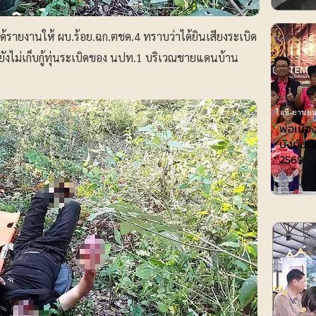
ได้รายงานให้ ผบ.ร้อย.ฉก.ตชด.4 ทราบว่าได้ยินเสียงระเบิด
ที่ยังไม่เก็บกู้ทุ่นระเบิดของ นปท.1 บริเวณชายแดนบ้าน
ไอที-ยานยน
พ่อเมือ
บังคับมื
2569