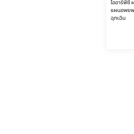
ไออาร์พีซี 
แผนอพยพหน
ฉุกเฉิน