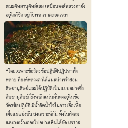
คณะศิษยานุศิษย์เลย เหมือนองค์หลวงตายัง
อยู่ใกล้ชิด อยู่กับพวกเราตลอดเวลา
“โดยเฉพาะข้อวัตรข้อปฏิบัติปฏิปทาทั้ง
หลาย ที่องค์หลวงตาได้แนะนำพร่ำสอน
ศิษยานุศิษย์และได้ปฏิบัติเป็นแบบอย่างซึ่ง
ศิษยานุศิษย์ก็ยังหนักแน่นมั่นคงอยู่ในข้อ
วัตรข้อปฏิบัติ มีน้ำจิตน้ำใจในการเอื้อเฟื้อ
เผื่อแผ่แบ่งบัน สงเคราะห์กัน ทั้งในสังคม
และวงกว้างออกไปอย่างเห็นได้ชัด เพราะ