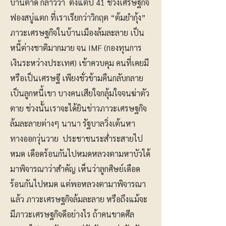
บ้านตาด กล่าวว่า ตั้งแต่ปี 41 ช่วงเศรษฐกิจ
ฟองสบู่แตก ที่เราเรียกว่าวิกฤต “ต้มยำกุ้ง”
ภาวะเศรษฐกิจในบ้านเมืองล้มละลาย เป็น
หนี้ต่างชาติมากมาย จน IMF (กองทุนการ
เงินระหว่างประเทศ) เข้าควบคุม คนที่เคยมี
หรือเป็นเศรษฐี เพียงชั่วข้ามคืนกลับกลาย
เป็นลูกหนี้เขา บางคนเสียใจกลุ้มใจจนฆ่าตัว
ตาย ช่วงนั้นเราจะได้ยินข่าวภาวะเศรษฐกิจ
ล้มละลายต่างๆ นานา รัฐบาลวิ่งเต้นหา
ทางออกวุ่นวาย ประชาชนระส่ำระสายไป
หมด เดือดร้อนกันไปหมดหลวงตามหาบัวได้
มาพิจารณาว่าสำคัญ เห็นว่าลูกศิษย์เดือด
ร้อนกันไปหมด แต่พอหลวงตามาพิจารณา
แล้ว ภาวะเศรษฐกิจล้มละลาย หรือถึงแม้จะ
มีภาวะเศรษฐกิจดีอย่างไร ถ้าคนขาดศีล