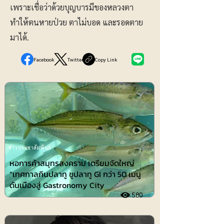
เพราะเชื่อว่าด้วยบุญบารมีของหลวงตา
ทำให้ตนหายป่วย ตาไม่บอด และรอดตาย
มาได้.
Facebook
Twitter
Copy Link
ข่าวประชาสัมพันธ์
หอการค้าสมุทรสงคราม เตรียมจัดใหญ่
“เทศกาลกินปลาทู ชูปลาทู GI กว่า 50 เมนู
ดันเมืองสู่ Gastronomy City
580