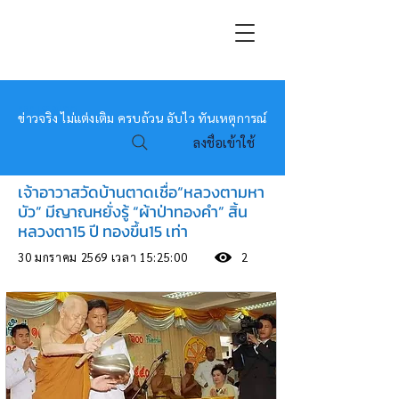
หมอข่าว
ข่าวจริง ไม่แต่งเติม ครบถ้วน ฉับไว ทันเหตุการณ์
ลงชื่อเข้าใช้
เจ้าอาวาสวัดบ้านตาดเชื่อ“หลวงตามหา
บัว” มีญาณหยั่งรู้ “ผ้าป่าทองคำ” สิ้น
หลวงตา15 ปี ทองขึ้น15 เท่า
30 มกราคม 2569 เวลา 15:25:00
2