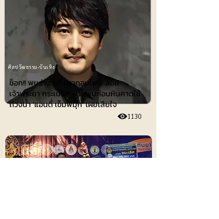
ศิลปวัฒธรรม-บันเทิง
ช็อก!! พบร่าง 'เต้ ดรากอนไฟว์' ลอย
เจ้าพระยา กระเป๋าสะพายพบก้อนหินคาดใช้
ถ่วงน้ำ 'แอนดี้ เข็มพิมุก' เผยเสียใจ
1130
ไอที-ยานยนต์
พ่อเมืองลุ่มภู หนุนการแข่งขันหุ่นยนต์พื้น