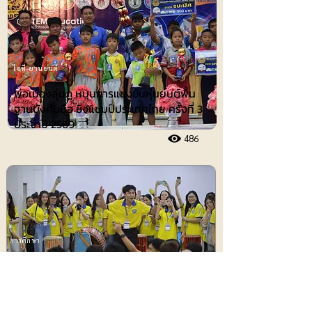
ไอที-ยานยนต์
พ่อเมืองลุ่มภู หนุนการแข่งขันหุ่นยนต์พื้น
ฐานบังคับมือ ชิงแชมป์ประเทศไทย ครั้งที่ 3
ประจำปี 2569
486
การศึกษา
มหาวิทยาลัยกาฬสินธุ์เปิดบ้านต้อนรับ
นักศึกษาเวียดนาม จัดเวิร์คชอปดนตรีและ
ศิลปะการแสดงพื้นบ้านอีสาน ปิดท้ายด้วย
ขบวนแห่เซิ้ง