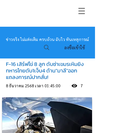
หมอข่าว
ข่าวจริง ไม่แต่งเติม ครบถ้วน ฉับไว ทันเหตุการณ์
ลงชื่อเข้าใช้
F-16 เสิร์ฟไข่ 8 ลูก ดับซ่าเขมรเหิมยิง
ทหารไทยดับ1เจ็บ4 ด้าน"มาลี"ออก
แถลงการณ์ปากสั่น!
8 ธันวาคม 2568 เวลา 01:45:00
7