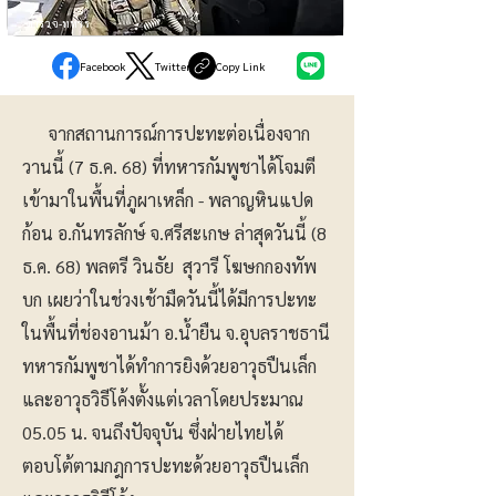
ตำรวจ-ทหาร
Facebook
Twitter
Copy Link
จากสถานการณ์การปะทะต่อเนื่องจาก
วานนี้ (7 ธ.ค. 68) ที่ทหารกัมพูชาได้โจมตี
เข้ามาในพื้นที่ภูผาเหล็ก - พลาญหินแปด
ก้อน อ.กันทรลักษ์ จ.ศรีสะเกษ ล่าสุดวันนี้ (8
ธ.ค. 68) พลตรี วินธัย สุวารี โฆษกกองทัพ
บก เผยว่าในช่วงเช้ามืดวันนี้ได้มีการปะทะ
ในพื้นที่ช่องอานม้า อ.น้ำยืน จ.อุบลราชธานี
ทหารกัมพูชาได้ทำการยิงด้วยอาวุธปืนเล็ก
และอาวุธวิธีโค้งตั้งแต่เวลาโดยประมาณ
05.05 น. จนถึงปัจจุบัน ซึ่งฝ่ายไทยได้
ตอบโต้ตามกฎการปะทะด้วยอาวุธปืนเล็ก