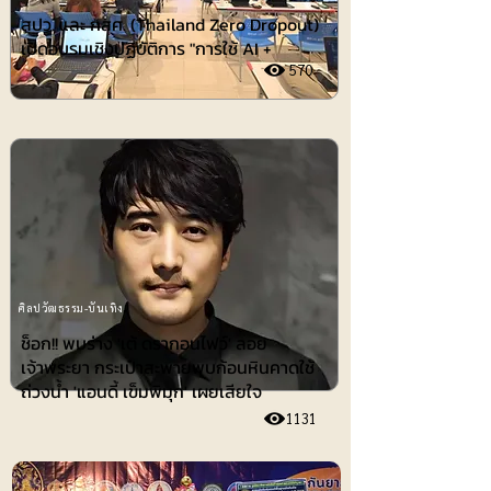
สปว. และ กสศ. (Thailand Zero Dropout)
เปิดอบรมเชิงปฏิบัติการ "การใช้ AI +
570
ศิลปวัฒธรรม-บันเทิง
ช็อก!! พบร่าง 'เต้ ดรากอนไฟว์' ลอย
เจ้าพระยา กระเป๋าสะพายพบก้อนหินคาดใช้
ถ่วงน้ำ 'แอนดี้ เข็มพิมุก' เผยเสียใจ
1131