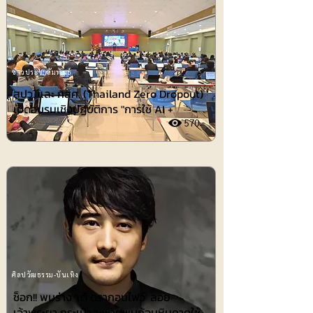
ข่าวประชาสัมพันธ์
สปว. และ กสศ. (Thailand Zero Dropout)
เปิดอบรมเชิงปฏิบัติการ "การใช้ AI +
570
ศิลปวัฒธรรม-บันเทิง
ช็อก!! พบร่าง 'เต้ ดรากอนไฟว์' ลอย
เจ้าพระยา กระเป๋าสะพายพบก้อนหินคาดใช้