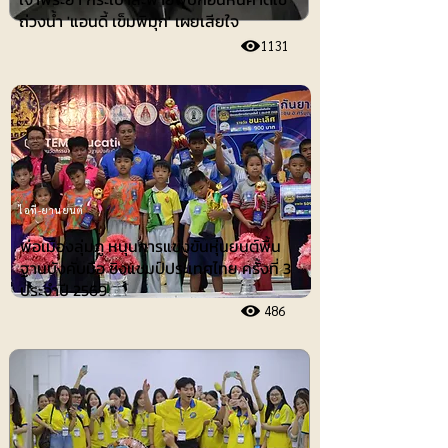
ถ่วงน้ำ 'แอนดี้ เข็มพิมุก' เผยเสียใจ
1131
ไอที-ยานยนต์
พ่อเมืองลุ่มภู หนุนการแข่งขันหุ่นยนต์พื้น
ฐานบังคับมือ ชิงแชมป์ประเทศไทย ครั้งที่ 3
ประจำปี 2569
486