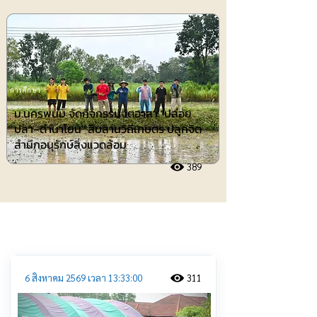
การศึกษา
ม.นครพนม จัดกิจกรรมจิตอาสา "ปล่อย
ปลา–ดำนาโยน" สืบสานวิถีเกษตร ปลูกจิต
สำนึกอนุรักษ์สิ่งแวดล้อม
389
ประชาสัมพันธ์
6 สิงหาคม 2569 เวลา 13:33:00
311