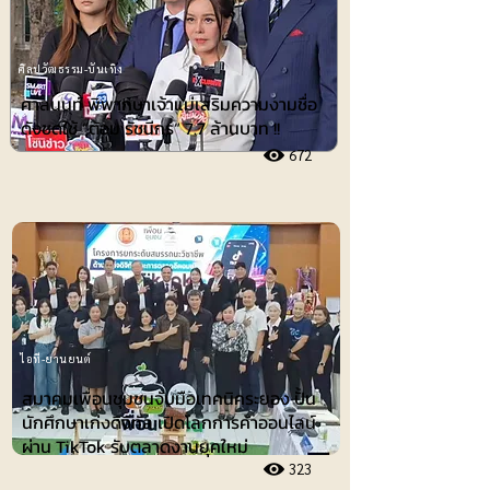
ศิลปวัฒธรรม-บันเทิง
ศาลนนท์ พิพากษาเจ้าแม่เสริมความงามชื่อ
ดังชดใช้ ”ต้อม รัชนีกร“ 7.7 ล้านบาท !!
672
ไอที-ยานยนต์
สมาคมเพื่อนชุมชนจับมือเทคนิคระยอง ปั้น
นักศึกษาเก่งดิจิทัล เปิดโลกการค้าออนไลน์
ผ่าน TikTok รับตลาดงานยุคใหม่
323