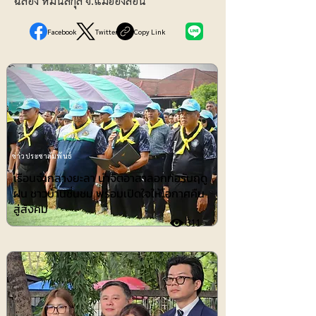
ฉลอง หมั่นสกุล จ.แม่ฮ่องสอน
Facebook
Twitter
Copy Link
ข่าวประชาสัมพันธ์
เรือนจำกลางยะลา นำจิตอาสาลอกท่อรับฤดู
ฝน ชาวบ้านชื่นชม พร้อมเปิดใจให้โอกาศคืน
สู่สังคม
311