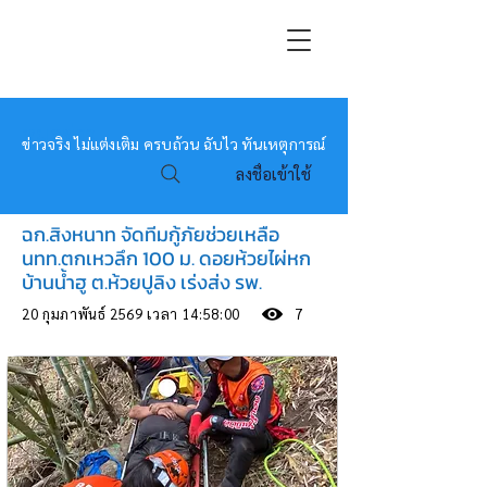
หมอข่าว
ข่าวจริง ไม่แต่งเติม ครบถ้วน ฉับไว ทันเหตุการณ์
ลงชื่อเข้าใช้
ฉก.สิงหนาท จัดทีมกู้ภัยช่วยเหลือ
นทท.ตกเหวลึก 100 ม. ดอยห้วยไผ่หก
บ้านน้ำฮู ต.ห้วยปูลิง เร่งส่ง รพ.
20 กุมภาพันธ์ 2569 เวลา 14:58:00
7