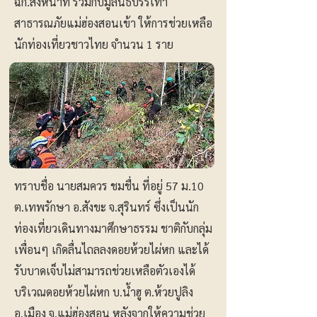
ฉก.สิงหนาท ร่วมกับมูลนิธิบรรเทา
สาธารณภัยแม่ฮ่องสอนเข้า ให้การช่วยเหลือ
นักท่องเที่ยวชาวไทย จำนวน 1 ราย
ทราบชื่อ นายสมควร ชมชื่น ที่อยู่ 57 ม.10
ต.เทพรักษา อ.สังขะ จ.สุรินทร์ ซึ่งเป็นนัก
ท่องเที่ยวเดินทางมาศึกษาธรรม ชาติกับกลุ่ม
เพื่อนๆ เกิดลื่นไถลลงดอยห้วยไผ่หก และได้
รับบาดเจ็บไม่สามารถช่วยเหลือตัวเองได้
บริเวณดอยห้วยไผ่หก บ.น้ำฮู ต.ห้วยปูลิง
อ.เมือง จ.แม่ฮ่องสอน หลังจากให้ความช่วย