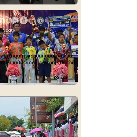
ต์
งลุ่มภู หนุนการแข่งขันหุ่นยนต์พื้นฐาน
อ ชิงแชมป์ประเทศไทย ครั้งที่ 3 ประจำปี
484