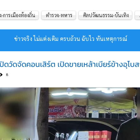
ง-การเมืองท้องถิ่น
ตำรวจ-ทหาร
ศิลปวัฒนธรรม-บันเทิง
ข่าวจริง ไม่แต่งเติม ครบถ้วน ฉับไว ทันเหตุการณ์
! ปิดวัดจัดคอนเสิร์ต เปิดขายเหล้าเบียร์ข้างอุ
8