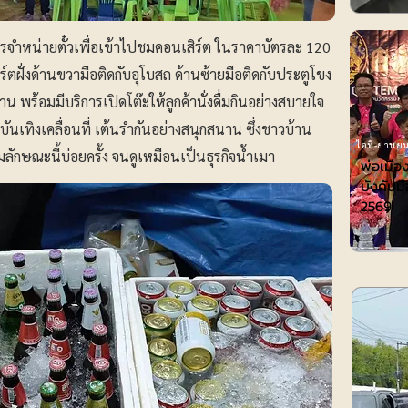
บัตรจำหน่ายตั๋วเพื่อเข้าไปชมคอนเสิร์ต ในราคาบัตรละ 120
์ตฝั่งด้านขวามือติดกับอุโบสถ ด้านซ้ายมือติดกับประตูโขง
น พร้อมมีบริการเปิดโต๊ะให้ลูกค้านั่งดื่มกินอย่างสบายใจ
นเทิงเคลื่อนที่ เต้นรำกันอย่างสนุกสนาน ซึ่งชาวบ้าน
ไอที-ยานยน
ลักษณะนี้บ่อยครั้ง จนดูเหมือนเป็นธุรกิจน้ำเมา
พ่อเมือ
บังคับมื
2569