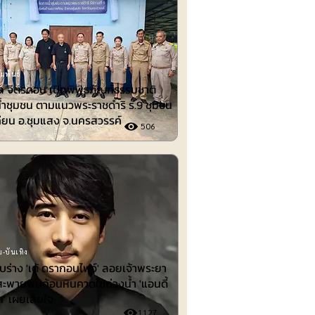
มพันธ์
 จิตรดอน เปิดพิพิธภัณฑ์ธรรมชาติ
้ำชุมชน ตามแนวพระราชดำริ ร.9 ชุมชน
ียน อ.ชุมแสง จ.นครสวรรค์
506
-บันเทิง
พบร่าง 'เต้ ดรากอนไฟว์' ลอยเจ้าพระยา
สะพายพบก้อนหินคาดใช้ถ่วงน้ำ 'แอนดี้
ก' เผยเสียใจ
1127