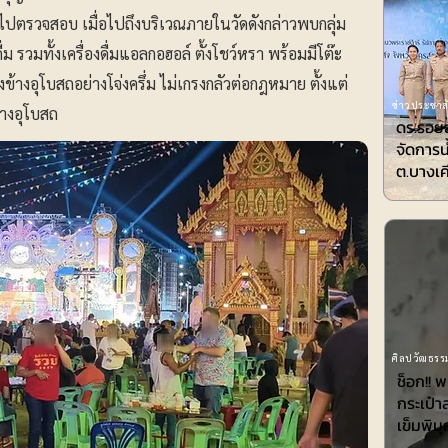
งไปตรวจสอบ เมื่อไปถึงบริเวณภายในวัดดังกล่าวพบกลุ่ม
ม รวมทั้งเครื่องดื่มแอลกอฮอล์ ตั้งโชว์หรา พร้อมมีโต๊ะ
งข้างอุโบสถอย่างโจ่งครึ่ม ไม่เกรงกลัวต่อกฎหมาย ตั้งแต่
ข่าวประชาสั
้างอุโบสถ
ดร.รอยล
จัดการน
ต.บางเค
ศิลปวัฒธรรม
ช็อก!! 
กระเป๋า
เข็มพิมุ