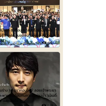
มพันธ์
สมัชชา 8 เดือน 8 “แปดริ้วเมืองแห่ง
รู้”ขับเคลื่อนชุมชนเข้มแข็ง สู่เมืองน่า
งยืน
400
-บันเทิง
พบร่าง 'เต้ ดรากอนไฟว์' ลอยเจ้าพระยา
สะพายพบก้อนหินคาดใช้ถ่วงน้ำ 'แอนดี้
ก' เผยเสียใจ
1129