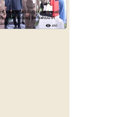
รี เปิดงาน “47 ปี ปฐมบทแห่งศูนย์
ต้นแบบการเรียนรู้ สู่การพัฒนาที่
 ฉะเชิงเทรา
480