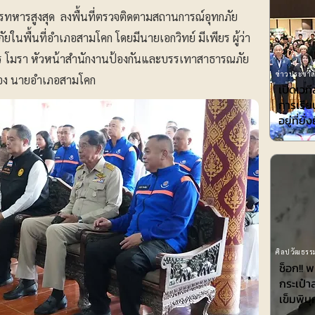
รทหารสูงสุด ลงพื้นที่ตรวจติดตามสถานการณ์อุทกภัย
ัยในพื้นที่อำเภอสามโคก โดยมีนายเอกวิทย์ มีเพียร ผู้ว่า
พร โมรา หัวหน้าสำนักงานป้องกันและบรรเทาสาธารณภัย
ข่าวประชาสั
ุทอง นายอำเภอสามโคก
เปิดเวที
การเรียน
อยู่ที่ยั่
ศิลปวัฒธรรม
ช็อก!! 
กระเป๋า
เข็มพิมุ