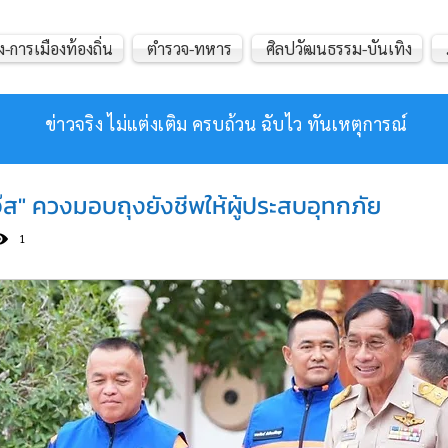
ง-การเมืองท้องถิ่น
ตำรวจ-ทหาร
ศิลปวัฒนธรรม-บันเทิง
ข่าวจริง ไม่แต่งเติม ครบถ้วน ฉับไว ทันเหตุการณ์
แจ๊ส" ควงมอบถุงยังชีพให้ผู้ประสบอุทกภัย
1