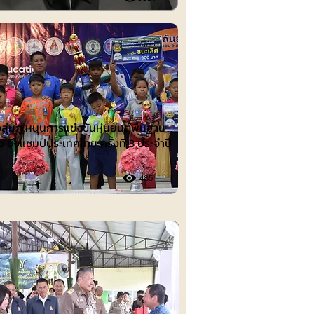
ต์
งลุ่มภู หนุนการแข่งขันหุ่นยนต์พื้นฐาน
อ ชิงแชมป์ประเทศไทย ครั้งที่ 3 ประจำปี
485