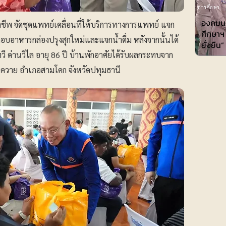
การศึกษา
องคมนต
ยังชีพ จัดชุดแพทย์เคลื่อนที่ให้บริการทางการแพทย์ แจก
ศึกษาฯ 
ระกอบอาหารกล่องปรุงสุกใหม่และแจกน้ำดื่ม หลังจากนั้นได้
ยั่งยืน”
ี ด่านวิไล อายุ 86 ปี บ้านพักอาศัยได้รับผลกระทบจาก
งควาย อำเภอสามโคก จังหวัดปทุมธานี