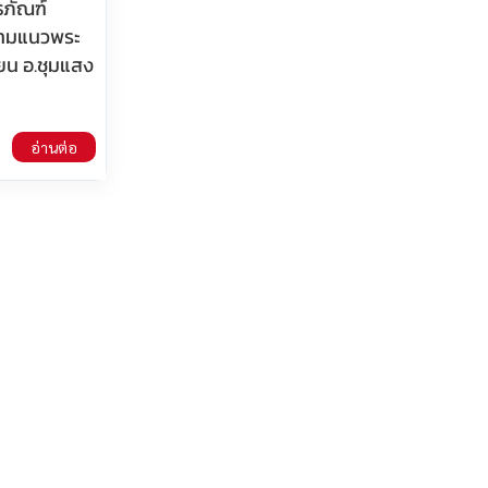
ธภัณฑ์
ตามแนวพระ
ียน อ.ชุมแสง
อ่านต่อ