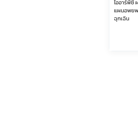
ไออาร์พีซี 
แผนอพยพหน
ฉุกเฉิน