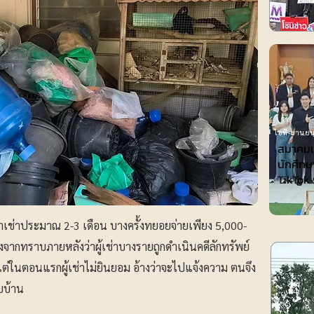
ไอที-ยานยน
สมาคมเพ
นักศึกษ
TikTok 
งค่าเช่าประมาณ 2-3 เดือน บางครั้งทยอยจ่ายเพียง 5,000-
งจากทราบภายหลังว่าผู้เช่าบางรายถูกดำเนินคดีลักทรัพย์
่ในตอนแรกผู้เช่าไม่ยินยอม อ้างว่าจะไปแจ้งความ ตนจึง
บบ้าน