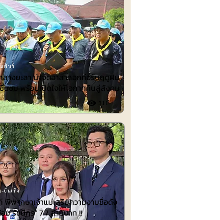
มพันธ์
ำกลางยะลา นำจิตอาสาลอกท่อรับฤดูฝน
ชื่นชม พร้อมเปิดใจให้โอกาศคืนสู่สังคม
311
-บันเทิง
 พิพากษาเจ้าแม่เสริมความงามชื่อดัง
้อม รัชนีกร“ 7.7 ล้านบาท !!