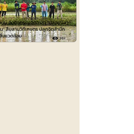
นม จัดกิจกรรมจิตอาสา "ปล่อยปลา–
น" สืบสานวิถีเกษตร ปลูกจิตสำนึก
์สิ่งแวดล้อม
389