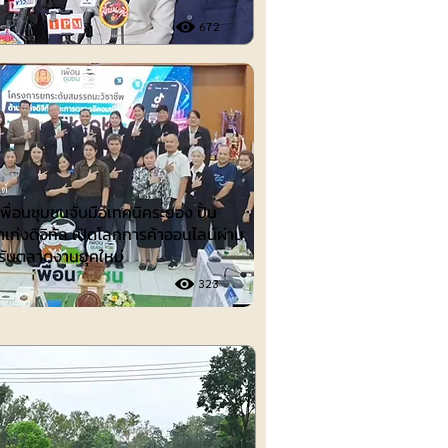
672
ต์
ื่อนชุมชนจับมือเทคนิคระยอง ปั้น
าเก่งดิจิทัล เปิดโลกการค้าออนไลน์ผ่าน
รับตลาดงานยุคใหม่
323