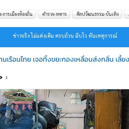
ง-การเมืองท้องถิ่น
ตำรวจ-ทหาร
ศิลปวัฒนธรรม-บันเทิง
ข่าวจริง ไม่แต่งเติม ครบถ้วน ฉับไว ทันเหตุการณ์
บ้านเรือนไทย เจอทิ้งขยะกองเหลื่อนส่งกลิ่น เลี้
2