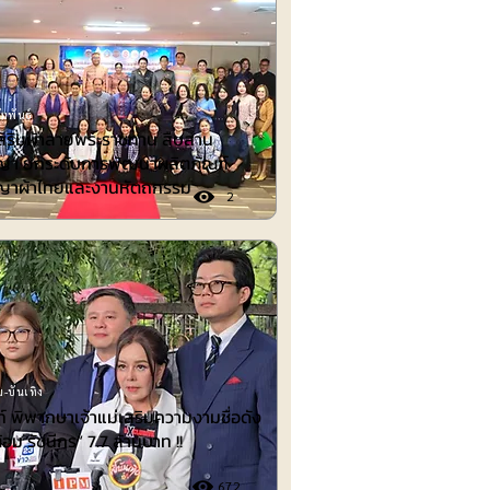
มพันธ์
เสริมผ้าลายพระราชทาน สืบสาน
ญญา ยกระดับการพัฒนาผลิตภัณฑ์
ญญาผ้าไทยและงานหัตถกรรม
2
-บันเทิง
 พิพากษาเจ้าแม่เสริมความงามชื่อดัง
้อม รัชนีกร“ 7.7 ล้านบาท !!
672