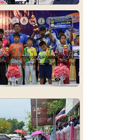
ต์
งลุ่มภู หนุนการแข่งขันหุ่นยนต์พื้นฐาน
อ ชิงแชมป์ประเทศไทย ครั้งที่ 3 ประจำปี
53