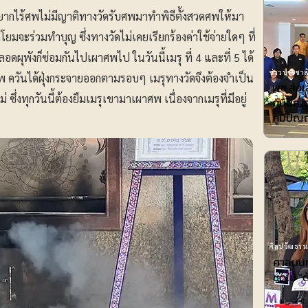
ากไร้ศพไม่มีญาติทางวัดรับศพมาทำพิธีตั้งสวดศพให้มา
มจะร่วมทำบุญ ซึ่งทางวัดไม่เคยเรียกร้องค่าใช้จ่ายใดๆ ที่
ดผุพังก็ซ่อมกันไปเผาศพไป ในวันนี้เมรุ ที่ 4 และที่ 5 ได้
ข่าวประชาสั
พ ควันได้ฝุ่งกระจายออกตามรอบๆ เมรุทางวัดจึงต้องจำเป็น
พช.ส่ง
ม่ ซึ่งทุกวันนี้ต้องยืมเมรุเขามาเผาศพ เนื่องจากเมรุที่มีอยู่
ภูมิปั
ภูมิปั
ศิลปวัฒธรรม
ศาลนนท์
ชดใช้ ”ต