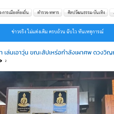
ง-การเมืองท้องถิ่น
ตำรวจ-ทหาร
ศิลปวัฒนธรรม-บันเทิง
ข่าวจริง ไม่แต่งเติม ครบถ้วน ฉับไว ทันเหตุการณ์
ด 2 เตา เล่นเอาวุ่น ขณะสัปเหร่อกำลังเผาศพ ดวง
2