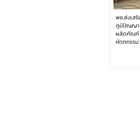
พช.ส่งเสร
ภูมิปัญญา
ผลิตภัณฑ์
หัตถกรรม