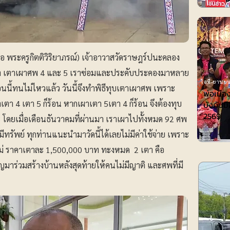
ือ พระครูกิตติวิริยาภรณ์) เจ้าอาวาสวัดราษฎร์ปนะคลอง
ว่า เตาเผาศพ 4 และ 5 เราซ่อมและประคับประคองมาหลาย
ไอที-ยานยน
นนี้ทนไม่ไหวแล้ว วันนี้จึงทำพิธีทุบเตาเผาศพ เพราะ
พ่อเมือ
เตา 4 เตา 5 ก็ร้อน หากเผาเตา 5เตา 4 ก็ร้อน จึงต้องทุบ
บังคับมื
2569
 โดยเมื่อเดือนธันวาคมที่ผ่านมา เราเผาไปทั้งหมด 92 ศพ
มีทรัพย์ ทุกท่านแนะนำมาวัดนี้ได้เลยไม่มีค่าใช้จ่าย เพราะ
ใหม่ ราคาเตาละ 1,500,000 บาท ทะงหมด 2 เตา คือ
มาร่วมสร้างบ้านหลังสุดท้ายให้คนไม่มีญาติ และศพที่มี