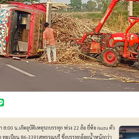
า 8:00 น.เกิดอุบัติเหตุรถบรรทุก พ่วง 22 ล้อ ยี่ห้อ isuzu ตัว
ก ทะเบียน 86-3391สุพรรณบุรี ซึ่งบรรทุกอ้อยน้ำหนักกว่า