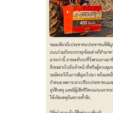
ขณะเดียวกันประชาชนประชาชนที่สัญจรผ
ถนนร่วมกับรถบรรทุกอ้อยต่างก็ทำมาหาก
มากกว่านี้ อาจจะทับรถที่วิ่งสวนทางมาซึ่
จึงขอฝากไปยังเจ้าหน้าที่หรือผู้ควบคุม
ระมัดระวังในการสัญจรไปมา พร้อมหมั่
กำหนด ลดการเอาเปรียบประชาชนและผู้ใช
อุบัติเหตุ และมีผู้เสียชีวิตบนถนนจากรถ
ให้เกิดเหตุอันตรายซ้ำอีก.
วิรัตน์ ดวงแก้ว ผู้สื่อข่าว จ.ชัยภูมิ