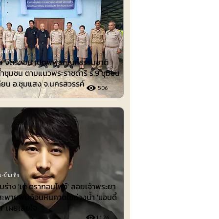
มพันธ์
 จิตรดอน เปิดพิพิธภัณฑ์ธรรมชาติ
้ำชุมชน ตามแนวพระราชดำริ ร.9 ชุมชน
ียน อ.ชุมแสง จ.นครสวรรค์
506
-บันเทิง
พบร่าง 'เต้ ดรากอนไฟว์' ลอยเจ้าพระยา
สะพายพบก้อนหินคาดใช้ถ่วงน้ำ 'แอนดี้
ก' เผยเสียใจ
1126