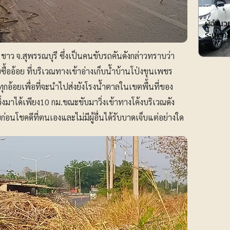
การศึกษา
ผู้อำน
ระบบกา
ชาว จ.สุพรรณบุรี ซึ่งเป็นคนขับรถคันดังกล่าวทราบว่า
้ออ้อย ที่บริเวณทางเข้าอ่างเก็บน้ำบ้านโป่งขุนเพชร
อ้อยเพื่อที่จะนำไปส่งยังโรงน้ำตาลในเขตพื้นที่ของ
วิ่งมาได้เพียง10 กม.ขณะขับมาวิ่งเข้าทางโค้งบริเวณดัง
ก่อนโชคดีที่ตนเองและไม่มีผู้อื่นได้รับบาดเจ็บแต่อย่างใด