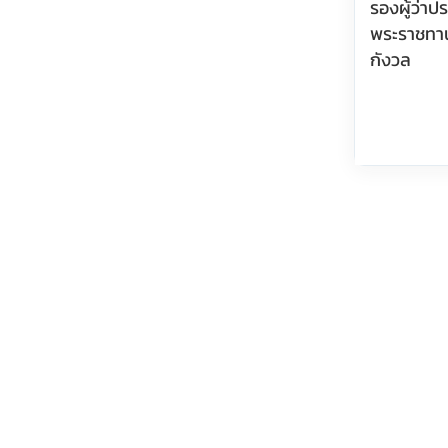
รองผู้ว่า
พระราชทา
กังวล