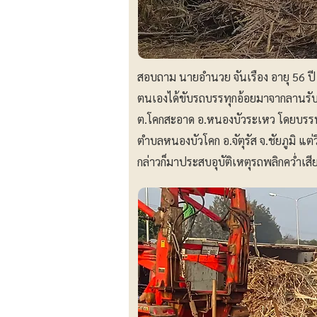
สอบถาม นายอำนวย จันเรือง อายุ 56 ปี 
ตนเองได้ขับรถบรรทุกอ้อยมาจากลานรับซื
ต.โคกสะอาด อ.หนองบัวระเหว โดยบรรทุก
ตำบลหนองบัวโคก อ.จัตุรัส จ.ชัยภูมิ แต่
กล่าวก็มาประสบอุบัติเหตุรถพลิกคว่ำเสีย