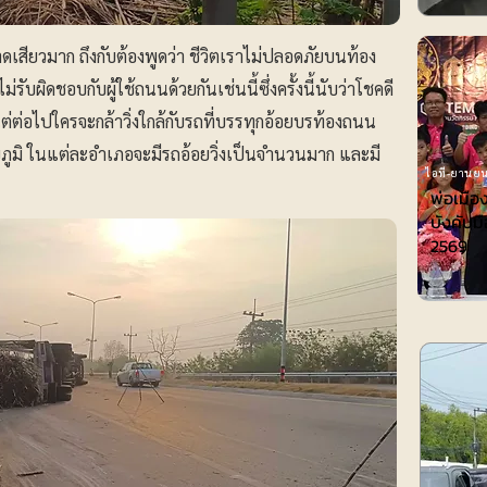
าดเสียวมาก ถึงกับต้องพูดว่า ชีวิตเราไม่ปลอดภัยบนท้อง
บผิดชอบกับผู้ใช้ถนนด้วยกันเช่นนี้ซึ่งครั้งนี้นับว่าโชคดี
แต่ต่อไปใครจะกล้าวิ่งใกล้กับรถที่บรรทุกอ้อยบรท้องถนน
ัยภูมิ ในแต่ละอำเภอจะมีรถอ้อยวิ่งเป็นจำนวนมาก และมี
ไอที-ยานยน
พ่อเมือ
บังคับมื
2569