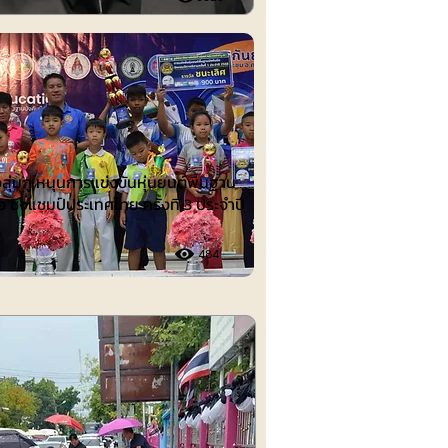
ต์
งลุ่มภู หนุนการแข่งขันหุ่นยนต์พื้นฐาน
อ ชิงแชมป์ประเทศไทย ครั้งที่ 3 ประจำปี
484