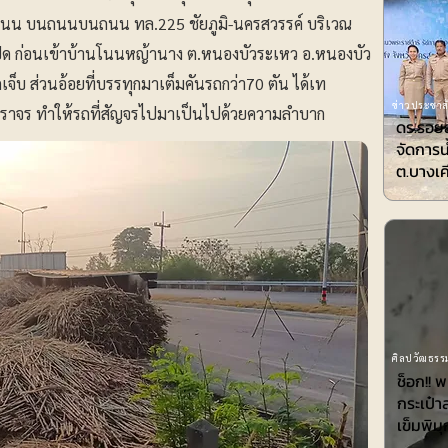
อนถนน บนถนนบนถนน ทล.225 ชัยภูมิ-นครสวรรค์ บริเวณ
ด ก่อนเข้าบ้านโนนหญ้านาง ต.หนองบัวระเหว อ.หนองบัว
าดเจ็บ ส่วนอ้อยที่บรรทุกมาเต็มคันรถกว่า70 ตัน ได้เท
ข่าวประชาสั
จราจร ทำให้รถที่สัญจรไปมาเป็นไปด้วยความลำบาก
ดร.รอยล
จัดการน
ต.บางเค
ศิลปวัฒธรรม
ช็อก!! 
กระเป๋า
เข็มพิมุ