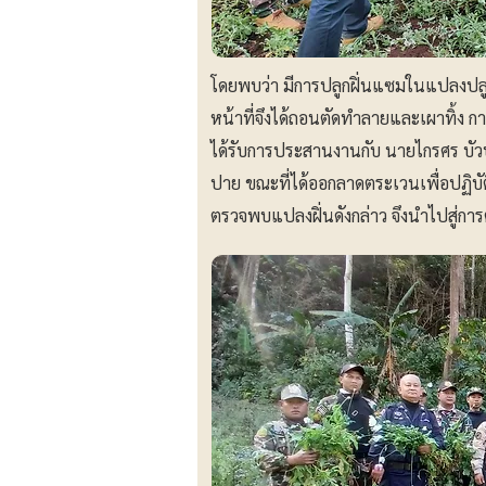
โดยพบว่า มีการปลูกฝิ่นแซมในแปลงปลูก
หน้าที่จึงได้ถอนตัดทำลายและเผาทิ้ง กา
ได้รับการประสานงานกับ นายไกรศร บัวบา
ปาย ขณะที่ได้ออกลาดตระเวนเพื่อปฏิบ
ตรวจพบแปลงฝิ่นดังกล่าว จึงนำไปสู่การต