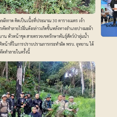
การศึกษา
แม่โจ้ 
ผักกาด คิดเป็นเนื้อที่ประมาณ 30 ตารางเมตร เจ้า
“ระดับ
รตัดทำลายไร่ฝิ่นดังกล่าวเกิดขึ้นหลังทางอำเภอปางมะผ้า
น หัวหน้าชุด สายตรวจเขตรักษาพันธุ์สัตว์ป่าลุ่มน้ำ
ัติหน้าที่ในการปราบปรามการกระทำผิด พรบ. อุทยาน ได้
ัดทำลายในครั้งนี้