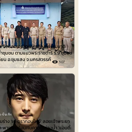
มพันธ์
 จิตรดอน เปิดพิพิธภัณฑ์ธรรมชาติ
้ำชุมชน ตามแนวพระราชดำริ ร.9 ชุมชน
ียน อ.ชุมแสง จ.นครสวรรค์
507
-บันเทิง
พบร่าง 'เต้ ดรากอนไฟว์' ลอยเจ้าพระยา
สะพายพบก้อนหินคาดใช้ถ่วงน้ำ 'แอนดี้