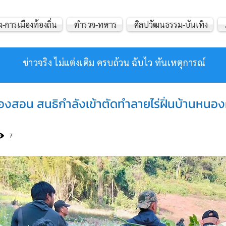
ง-การเมืองท้องถิ่น
ตำรวจ-ทหาร
ศิลปวัฒนธรรม-บันเทิง
ข่าวจริง ไม่แต่งเติม ครบถ้วน ฉับไว ทันเหตุการณ์
องสอน สนธิกำลังเข้าตัดทำลายไร่ฝิ่นบ้านหนอง
7