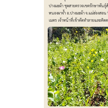
ปางมะผ้า ชุดสายตรวจเขตรักษาพันธุ์สั
หนองผาจ้ำ อ.ปางมะผ้า จ.แม่ฮ่องสอน ที
เมตร เจ้าหน้าที่เข้าตัดทำลายและติด