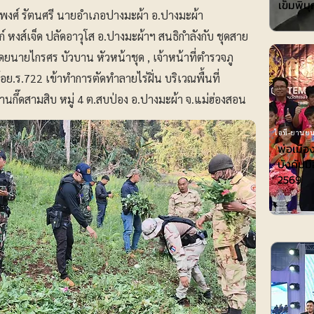
เข็มพิมุ
ระพงศ์ รัตนศรี นายอำเภอปางมะผ้า อ.ปางมะผ้า
 หงส์เจ็ด ปลัดอาวุโส อ.ปางมะผ้าฯ สนธิกำลังกับ ชุดสาย
โดยนายไกรศร บัวบาน หัวหน้าชุด , เจ้าหน้าที่ตำรวจภู
อย.ร.722 เข้าทำการตัดทำลายไร่ฝิ่น บริเวณพื้นที่
นกึ๊ดสามสิบ หมู่ 4 ต.สบป่อง อ.ปางมะผ้า จ.แม่ฮ่องสอน
ไอที-ยานยน
พ่อเมือ
บังคับมื
2569