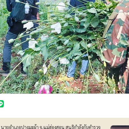
!! นายอำเภอปางมะผ้า จ.แม่ฮ่องสอน สนธิกำลังกับตำรวจ