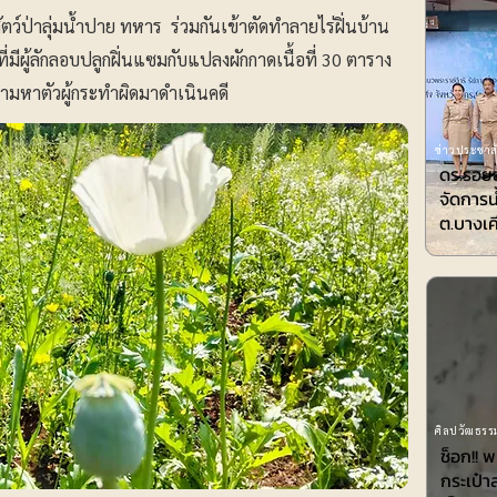
ตว์ป่าลุ่มน้ำปาย ทหาร ร่วมกันเข้าตัดทำลายไร่ฝิ่นบ้าน
่มีผู้ลักลอบปลูกฝิ่นแซมกับแปลงผักกาดเนื้อที่ 30 ตาราง
ตามหาตัวผู้กระทำผิดมาดำเนินคดี
ข่าวประชาสั
ดร.รอยล
จัดการน
ต.บางเค
ศิลปวัฒธรรม
ช็อก!! 
กระเป๋า