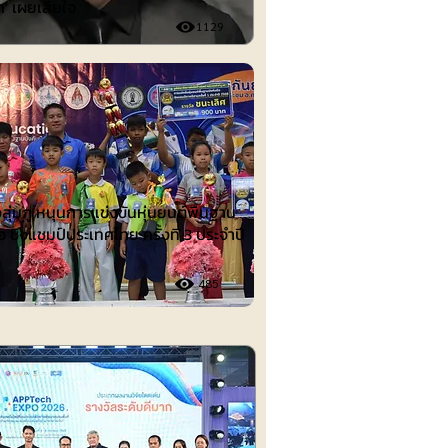
ก' เผยเสียใจ
1129
ต์
งลุ่มภู หนุนการแข่งขันหุ่นยนต์พื้นฐาน
อ ชิงแชมป์ประเทศไทย ครั้งที่ 3 ประจำปี
485