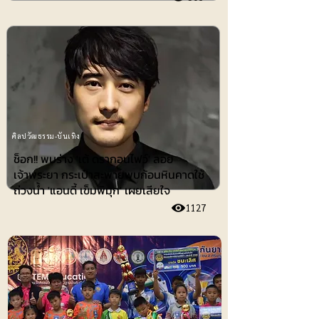
ศิลปวัฒธรรม-บันเทิง
ช็อก!! พบร่าง 'เต้ ดรากอนไฟว์' ลอย
เจ้าพระยา กระเป๋าสะพายพบก้อนหินคาดใช้
ถ่วงน้ำ 'แอนดี้ เข็มพิมุก' เผยเสียใจ
1127