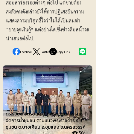
สอบหาร่องรอยต่างๆ ต่อไป แต่ชายต้อง
สงสัยคนดังกล่าวยังให้การปฏิเสธยืนกราน
แสดงความบริสุทธิ์ใจว่าไม่ได้เป็นคนฆ่า
“ยายจุกเงินกู้” แต่อย่างใด.ซึ่งข่าวคืบหน้าจะ
นำเสนอต่อไป.
Facebook
Twitter
Copy Link
ข่าวประชาสัมพันธ์
ดร.รอยล จิตรดอน เปิดพิพิธภัณฑ์ธรรมชาติ
จัดการน้ำชุมชน ตามแนวพระราชดำริ ร.9
ชุมชน ต.บางเคียน อ.ชุมแสง จ.นครสวรรค์
506