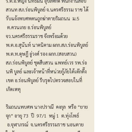
ร.ต.อ.หญิง นัทธมน อุบลศักดิ์ พนักงานสอบ
สวนท สภ.ร่อนพิบูลย์ จ.นครศรีธรรม ราช ได้
รับแจ้งพบศพคนถูกฆ่าตายริมถนน ม.5
ต.ควนเกย อ.ร่อนพิบูลย์
จว.นครศรีธรรมราช จึงพร้อมด้วย
พ.ต.อ.สุนันท์ นาคนิคาม ผกก.สภ.ร่อนพิบูลย์
พ.ต.ท.ดุษฎี​ อู่วงศ์​ รอง​ ผกก.(สอบสวน)​
สภ.ร่อนพิบูลย์ ชุดสืบสวน แพทย์เวร รพ.ร่อ
นพิ บูลย์ และเจ้าหน้าที่หน่วยกู้ภัยไต้เต๊กตึ๊ง
เขต อ.ร่อนพิบูลย์ รีบรุดไปตรวจสอบในที่
เกิดเหตุ
ริมถนนพบศพ นางปราณี คงกุล หรือ “ยาย
จุก” อายุ 73 ปี 97/1 หมู่ 1 ต.ทุ่งโพธ์
อ.จุฬาภรณ์ จ.นครศรีธรรมราช นอนตาย