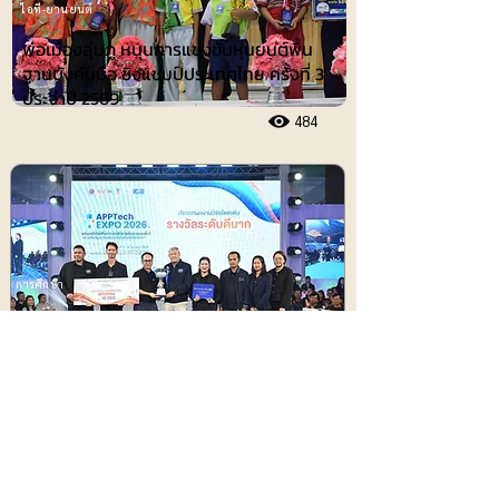
ไอที-ยานยนต์
พ่อเมืองลุ่มภู หนุนการแข่งขันหุ่นยนต์พื้น
ฐานบังคับมือ ชิงแชมป์ประเทศไทย ครั้งที่ 3
ประจำปี 2569
484
การศึกษา
แม่โจ้ คว้ารางวัลสุดยอดงานวิจัยโดดเด่น
“ระดับดีมาก” เวที APPTech EXPO 2026
455
ประชาสัมพันธ์