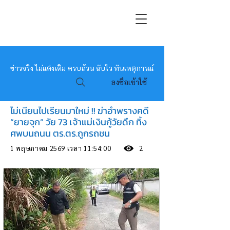
หมอข่าว
ข่าวจริง ไม่แต่งเติม ครบถ้วน ฉับไว ทันเหตุการณ์
ลงชื่อเข้าใช้
ไม่เนียนไปเรียนมาใหม่ !! ฆ่าอำพรางคดี
“ยายจุก” วัย 73 เจ้าแม่เงินกู้วัยดึก ทิ้ง
ศพบนถนน ตร.ตร.ถูกรถชน
1 พฤษภาคม 2569 เวลา 11:54:00
2