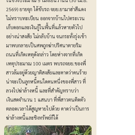
ในช่วงประมาณ 5 โมงเย็นวานนี้ (30 เม.ย.
2569) ยายจุก ได้ขับรถ จยย.ยามาฮ่าสีแดง
ไม่ทราบทะเบียน ออกจากบ้านไปตระเวน
เก็บดอกและเงินกู้ในพื้นที่แล้วหายตัวไป
อย่างน่าสงสัย ไม่กลับบ้าน จนกระทั่งรุ่งเช้า
มาพบกลายเป็นศพถูกฆ่าปริศนาตายริม
ถนนที่เกิดเหตุดังกล่าว โดยห่างจากที่เกิด
เหตุประมาณ 100 เมตร พบรถจยย.ของพี่
สาวล้มอยู่ด้วยญาติสงสัยและคาดว่าคนร้าย
น่าจะเป็นลูกหนี้คนใดคนหนึ่งของพี่สาว ที่
ลวงไปฆ่าล้างหนี้ และที่สำคัญทราบว่า
เงินสดจำนวน 1 แสนบา ที่พี่สาวตนติดตัว
ตลอดเวลาได้สูญหายไปด้วย คาดว่าเป็นการ
ฆ่าล้างหนี้และชิงทรัพย์ก็ได้