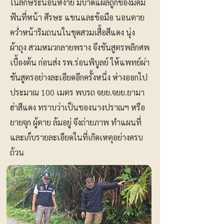
ในลักษระนอนหงาย มีบาดแผลถูกของมีคม
ฟันที่หน้า ศีรษะ แขนและข้อมือ นอนตาย
คว่ำหน้าริมถนนในชุดสวมเสื้อสีแดง นุ่ง
ผ้าถุง สวมหมวกลายพราง จึงชันสูตรพลิกศพ
เบื้องต้น ก่อนส่ง รพ.ร่อนพิบูลย์ ให้แพทย์ผ่า
ชันสูตรอย่างละเอียดอีกครั้งหนึ่ง ห่างออกไป
ประมาณ 100 เมตร พบรถ จยย.จยย.ยามา
ฮ่าสีแดง ทราบว่าเป็นของนางปราณฯ หรือ
ยายจุก ผู้ตาย ล้มอยู่ จึงถ่ายภาพ ทำแผนที่
และเก็บรายละเอียดในที่เกิดเหตุอย่างครบ
ถ้วน