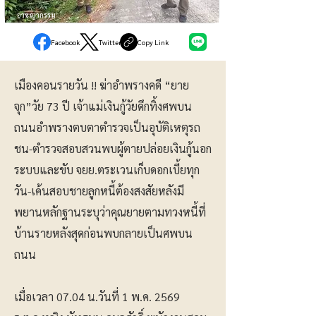
อาชญากรรม
Facebook
Twitter
Copy Link
เมืองคอนรายวัน !! ฆ่าอำพรางคดี “ยาย
จุก”วัย 73 ปี เจ้าแม่เงินกู้วัยดึกทิ้งศพบน
ถนนอำพรางตบตาตำรวจเป็นอุบัติเหตุรถ
ชน-ตำรวจสอบสวนพบผู้ตายปล่อยเงินกู้นอก
ระบบและขับ จยย.ตระเวนเก็บดอกเบี้ยทุก
วัน-เค้นสอบชายลูกหนี้ต้องสงสัยหลังมี
พยานหลักฐานระบุว่าคุณยายตามทวงหนี้ที่
บ้านรายหลังสุดก่อนพบกลายเป็นศพบน
ถนน
เมื่อเวลา 07.04 น.วันที่​ 1 พ.ค. 2569