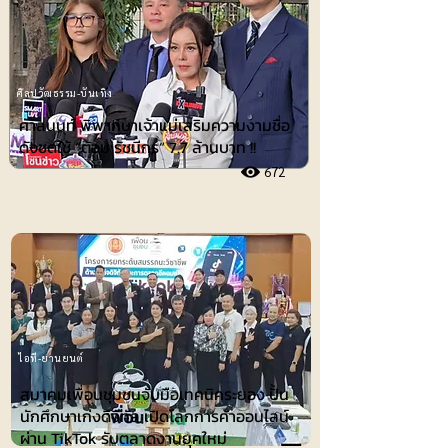
ศิลปวัฒธรรม-บันเทิง
ศาลนนท์ พิพากษาเจ้าแม่เสริมความงามชื่อ
ดังชดใช้ ”ต้อม รัชนีกร“ 7.7 ล้านบาท !!
672
ไอที-ยานยนต์
สมาคมเพื่อนชุมชนจับมือเทคนิคระยอง ปั้น
นักศึกษาเก่งดิจิทัล เปิดโลกการค้าออนไลน์
ผ่าน TikTok รับตลาดงานยุคใหม่