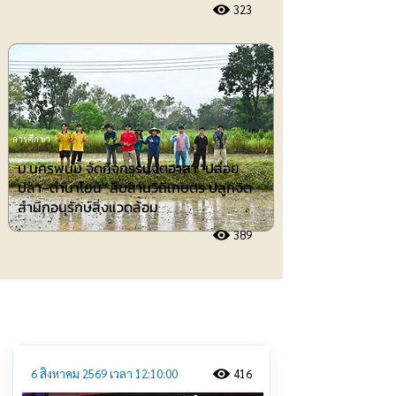
323
การศึกษา
ม.นครพนม จัดกิจกรรมจิตอาสา "ปล่อย
ปลา–ดำนาโยน" สืบสานวิถีเกษตร ปลูกจิต
สำนึกอนุรักษ์สิ่งแวดล้อม
389
ประชาสัมพันธ์
6 สิงหาคม 2569 เวลา 12:10:00
416