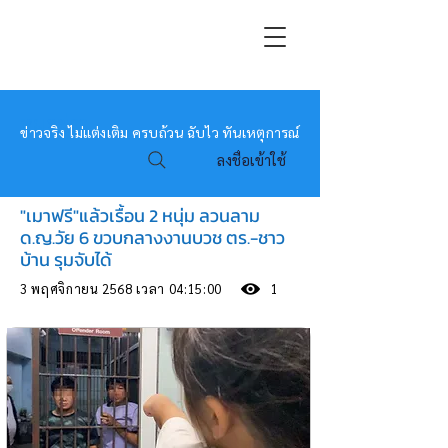
หมอข่าว
ข่าวจริง ไม่แต่งเติม ครบถ้วน ฉับไว ทันเหตุการณ์
ลงชื่อเข้าใช้
"เมาฟรี"แล้วเรื้อน 2 หนุ่ม ลวนลาม
ด.ญ.วัย 6 ขวบกลางงานบวช ตร.-ชาว
บ้าน รุมจับได้
3 พฤศจิกายน 2568 เวลา 04:15:00
1