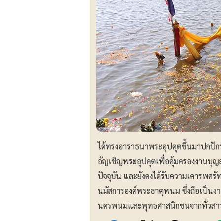
ได้ทรงอาราธนาพระอุปคุตขึ้นมาปกปักร
อัญเชิญพระอุปคุตเพื่อคุ้มครองงานบุ
ปัจจุบัน และยังคงได้รับความเคารพศร
นมัสการองค์พระธาตุพนม ซึ่งถือเป็นง
นครพนมและพุทธศาสนิกชนจากทั่วสาร