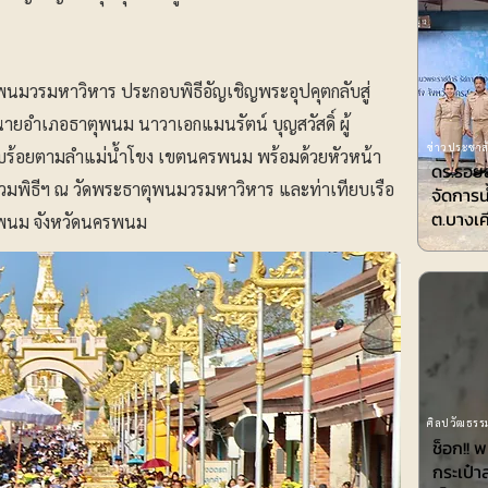
ตุพนมวรมหาวิหาร ประกอบพิธีอัญเชิญพระอุปคุตกลับสู่
ายอำเภอธาตุพนม นาวาเอกแมนรัตน์ บุญสวัสดิ์ ผู้
ข่าวประชาสั
ยบร้อยตามลำแม่น้ำโขง เขตนครพนม พร้อมด้วยหัวหน้า
ดร.รอยล
วมพิธีฯ ณ วัดพระธาตุพนมวรมหาวิหาร และท่าเทียบเรือ
จัดการน
ต.บางเค
พนม จังหวัดนครพนม
ศิลปวัฒธรรม
ช็อก!! 
กระเป๋า