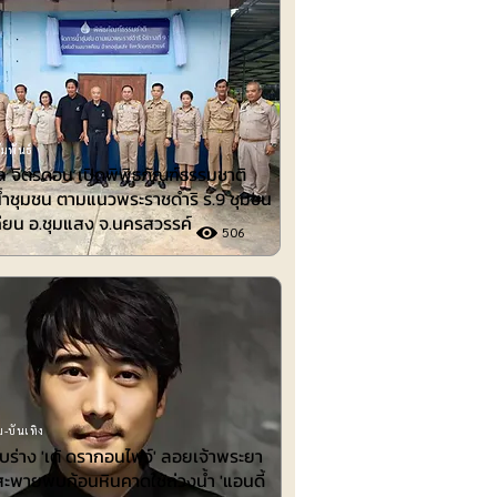
มพันธ์
 จิตรดอน เปิดพิพิธภัณฑ์ธรรมชาติ
้ำชุมชน ตามแนวพระราชดำริ ร.9 ชุมชน
ียน อ.ชุมแสง จ.นครสวรรค์
506
-บันเทิง
พบร่าง 'เต้ ดรากอนไฟว์' ลอยเจ้าพระยา
สะพายพบก้อนหินคาดใช้ถ่วงน้ำ 'แอนดี้