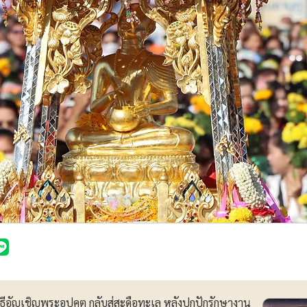
ัญเชิญพระอุปคุต กลับสู่สะดือทะเล หลังปกปักรักษางาน