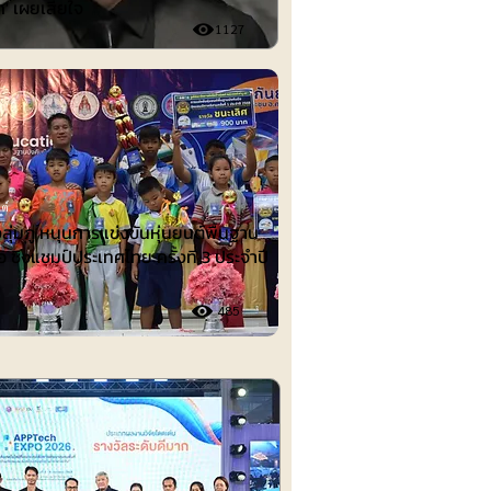
ก' เผยเสียใจ
1127
ต์
งลุ่มภู หนุนการแข่งขันหุ่นยนต์พื้นฐาน
อ ชิงแชมป์ประเทศไทย ครั้งที่ 3 ประจำปี
485