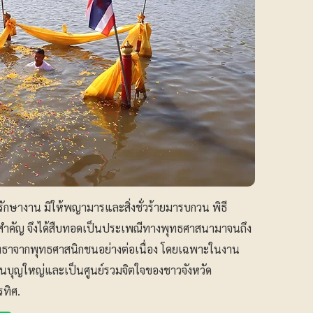
ักษางาน มิให้พญามารและสิ่งชั่วร้ายมารบกวน พิธี
ญสำคัญ จึงได้สืบทอดเป็นประเพณีทางพุทธศาสนามาจนถึง
ัทธาจากพุทธศาสนิกชนอย่างต่อเนื่อง โดยเฉพาะในงาน
านบุญใหญ่และเป็นศูนย์รวมจิตใจของชาวจังหวัด
ทิศ.