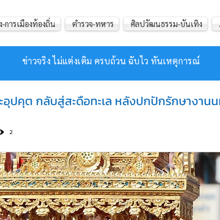
ง-การเมืองท้องถิ่น
ตำรวจ-ทหาร
ศิลปวัฒนธรรม-บันเทิง
ข่าวจริง ไม่แต่งเติม ครบถ้วน ฉับไว ทันเหตุการณ์
อุปคุต กลับสู่สะดือทะเล หลังปกปักรักษางา
2