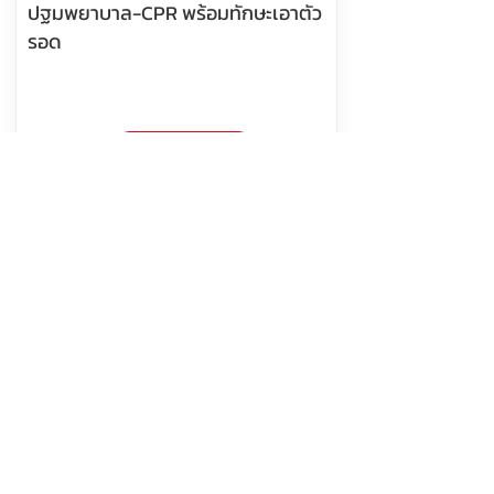
ปฐมพยาบาล-CPR พร้อมทักษะเอาตัว
รอด
อ่านต่อ
8 สิงหาคม 2569 เวลา 11:04:00
581