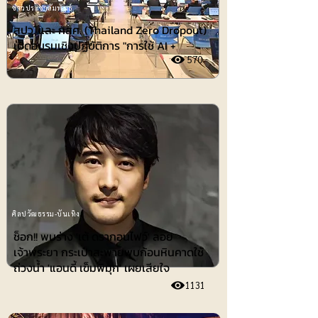
ข่าวประชาสัมพันธ์
สปว. และ กสศ. (Thailand Zero Dropout)
เปิดอบรมเชิงปฏิบัติการ "การใช้ AI +
570
ศิลปวัฒธรรม-บันเทิง
ช็อก!! พบร่าง 'เต้ ดรากอนไฟว์' ลอย
เจ้าพระยา กระเป๋าสะพายพบก้อนหินคาดใช้
ถ่วงน้ำ 'แอนดี้ เข็มพิมุก' เผยเสียใจ
1131