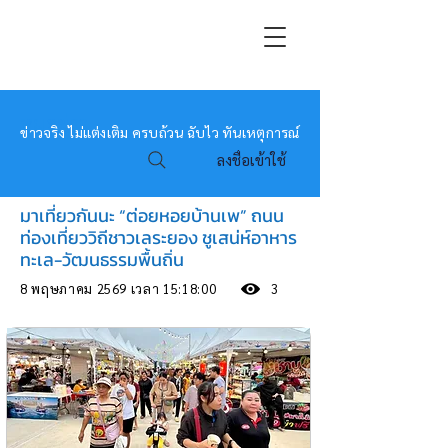
หมอข่าว
ข่าวจริง ไม่แต่งเติม ครบถ้วน ฉับไว ทันเหตุการณ์
ลงชื่อเข้าใช้
มาเที่ยวกันนะ “ต่อยหอยบ้านเพ” ถนน
ท่องเที่ยววิถีชาวเลระยอง ชูเสน่ห์อาหาร
ทะเล-วัฒนธรรมพื้นถิ่น
8 พฤษภาคม 2569 เวลา 15:18:00
3