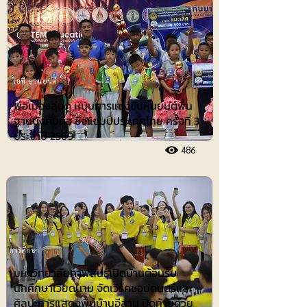
ไอที-ยานยนต์
พ่อเมืองลุ่มภู หนุนการแข่งขันหุ่นยนต์พื้น
ฐานบังคับมือ ชิงแชมป์ประเทศไทย ครั้งที่ 3
ประจำปี 2569
486
การศึกษา
มหาวิทยาลัยกาฬสินธุ์เปิดบ้านต้อนรับ
นักศึกษาเวียดนาม จัดเวิร์คชอปดนตรีและ
ศิลปะการแสดงพื้นบ้านอีสาน ปิดท้ายด้วย