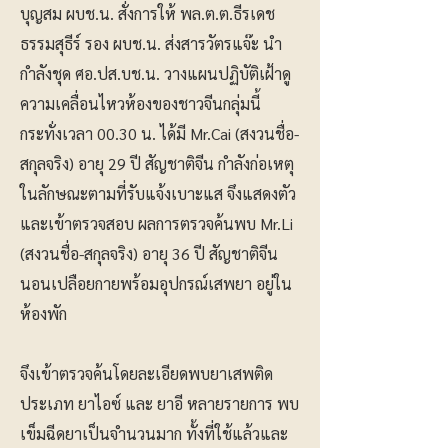
บุญสม ผบช.น. สั่งการให้ พล.ต.ต.ธีรเดช
ธรรมสุธีร์ รอง ผบช.น. ส่งสารวัตรแจ๊ะ นำ
กำลังชุด ศอ.ปส.บช.น. วางแผนปฏิบัติเฝ้าดู
ความเคลื่อนไหวห้องของชาวจีนกลุ่มนี้
กระทั่งเวลา 00.30 น. ได้มี Mr.Cai (สงวนชื่อ-
สกุลจริง) อายุ 29 ปี สัญชาติจีน กำลังก่อเหตุ
ในลักษณะตามที่รับแจ้งเบาะแส จึงแสดงตัว
และเข้าตรวจสอบ ผลการตรวจค้นพบ Mr.Li
(สงวนชื่อ-สกุลจริง) อายุ 36 ปี สัญชาติจีน
นอนเปลือยกายพร้อมอุปกรณ์เสพยา อยู่ใน
ห้องพัก
จึงเข้าตรวจค้นโดยละเอียดพบยาเสพติด
ประเภท ยาไอซ์ และ ยาอี หลายรายการ พบ
เข็มฉีดยาเป็นจำนวนมาก ทั้งที่ใช้แล้วและ