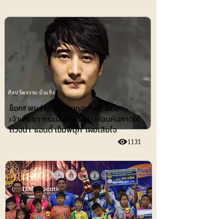
ศิลปวัฒธรรม-บันเทิง
ช็อก!! พบร่าง 'เต้ ดรากอนไฟว์' ลอย
เจ้าพระยา กระเป๋าสะพายพบก้อนหินคาดใช้
ถ่วงน้ำ 'แอนดี้ เข็มพิมุก' เผยเสียใจ
1131