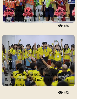
ไอที-ยานยนต์
พ่อเมืองลุ่มภู หนุนการแข่งขันหุ่นยนต์พื้น
ฐานบังคับมือ ชิงแชมป์ประเทศไทย ครั้งที่ 3
ประจำปี 2569
486
การศึกษา
มหาวิทยาลัยกาฬสินธุ์เปิดบ้านต้อนรับ
นักศึกษาเวียดนาม จัดเวิร์คชอปดนตรีและ
ศิลปะการแสดงพื้นบ้านอีสาน ปิดท้ายด้วย
ขบวนแห่เซิ้ง
492
ประชาสัมพันธ์