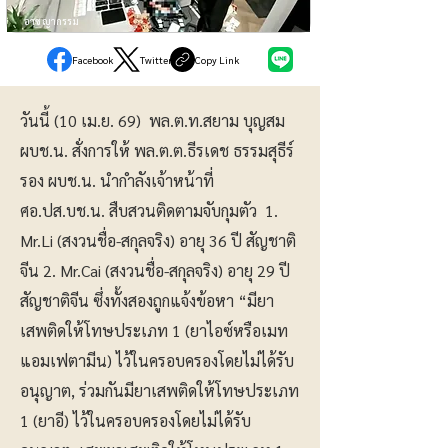
อาชญากรรม
Facebook
Twitter
Copy Link
วันนี้ (10 เม.ย. 69) พล.ต.ท.สยาม บุญสม
ผบช.น. สั่งการให้ พล.ต.ต.ธีรเดช ธรรมสุธีร์
รอง ผบช.น. นำกำลังเจ้าหน้าที่
ศอ.ปส.บช.น. สืบสวนติดตามจับกุมตัว ​1.
Mr.Li (สงวนชื่อ-สกุลจริง) อายุ 36 ปี สัญชาติ
จีน ​2. Mr.Cai (สงวนชื่อ-สกุลจริง) อายุ 29 ปี
สัญชาติจีน ซึ่งทั้งสองถูกแจ้งข้อหา “มียา
เสพติดให้โทษประเภท 1 (ยาไอซ์หรือเมท
แอมเฟตามีน) ไว้ในครอบครองโดยไม่ได้รับ
อนุญาต, ร่วมกันมียาเสพติดให้โทษประเภท
1 (ยาอี) ไว้ในครอบครองโดยไม่ได้รับ