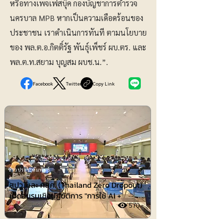
หรือทางเพจเฟสบุ๊ค กองบัญชาการตำรวจ
นครบาล MPB หากเป็นความเดือดร้อนของ
ประชาชน เราดำเนินการทันที ตามนโยบาย
ของ พล.ต.อ.กิตติ์รัฐ พันธุ์เพ็ชร์ ผบ.ตร. และ
พล.ต.ท.สยาม บุญสม ผบช.น.”.
Facebook
Twitter
Copy Link
ข่าวประชาสัมพันธ์
สปว. และ กสศ. (Thailand Zero Dropout)
เปิดอบรมเชิงปฏิบัติการ "การใช้ AI +
570