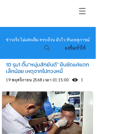
หมอข่าว
ข่าวจริง ไม่แต่งเติม ครบถ้วน ฉับไว ทันเหตุการณ์
ลงชื่อเข้าใช้
10 รุม1 ติ๊บ"หนุ่มสักยันต์" ยืนซัดแค่แตก
เล็กน้อย เหตุจากไปทวงหนี้
19 พฤศจิกายน 2568 เวลา 01:15:00
1
อาชญากรรม