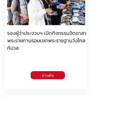
รองผู้ว่าประจวบฯ เปิดกิจกรรมจิตอาสา
พระราชทานรอบเขตพระราชฐานวังไกล
กังวล
อ่านต่อ
7 สิงหาคม 2569 เวลา 05:25:00
391