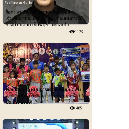
ศิลปวัฒธรรม-บันเทิง
ช็อก!! พบร่าง 'เต้ ดรากอนไฟว์' ลอย
เจ้าพระยา กระเป๋าสะพายพบก้อนหินคาดใช้
ถ่วงน้ำ 'แอนดี้ เข็มพิมุก' เผยเสียใจ
1129
ไอที-ยานยนต์
พ่อเมืองลุ่มภู หนุนการแข่งขันหุ่นยนต์พื้น
ฐานบังคับมือ ชิงแชมป์ประเทศไทย ครั้งที่ 3
ประจำปี 2569
485