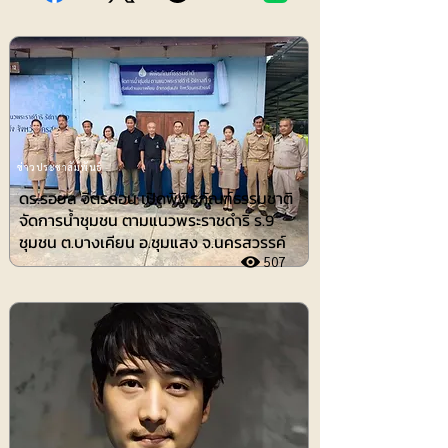
ข่าวประชาสัมพันธ์
ดร.รอยล จิตรดอน เปิดพิพิธภัณฑ์ธรรมชาติ
จัดการน้ำชุมชน ตามแนวพระราชดำริ ร.9
ชุมชน ต.บางเคียน อ.ชุมแสง จ.นครสวรรค์
507