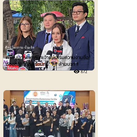
ศิลปวัฒธรรม-บันเทิง
ศาลนนท์ พิพากษาเจ้าแม่เสริมความงามชื่อ
ดังชดใช้ ”ต้อม รัชนีกร“ 7.7 ล้านบาท !!
672
ไอที-ยานยนต์