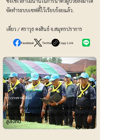
ซึ่งใช้เวลาไม่นานในการนำตัวผู้ป่วยลงมาได้
จัดทำระบบเซฟตี้ไว้เรียบร้อยแล้ว.
เดี่ยว / ศราวุธ คงสินธ์ จ.สมุทรปราการ
Facebook
Twitter
Copy Link
ข่าวประชาสัมพันธ์
เรือนจำกลางยะลา นำจิตอาสาลอกท่อรับฤดู
ฝน ชาวบ้านชื่นชม พร้อมเปิดใจให้โอกาศคืน
สู่สังคม
311