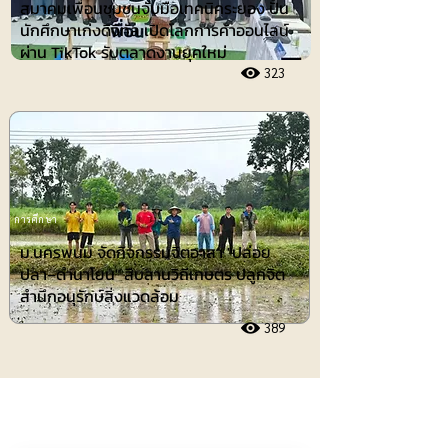
สมาคมเพื่อนชุมชนจับมือเทคนิคระยอง ปั้น
นักศึกษาเก่งดิจิทัล เปิดโลกการค้าออนไลน์
ผ่าน TikTok รับตลาดงานยุคใหม่
323
การศึกษา
ม.นครพนม จัดกิจกรรมจิตอาสา "ปล่อย
ปลา–ดำนาโยน" สืบสานวิถีเกษตร ปลูกจิต
สำนึกอนุรักษ์สิ่งแวดล้อม
389
ประชาสัมพันธ์