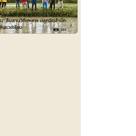
นม จัดกิจกรรมจิตอาสา "ปล่อยปลา–
น" สืบสานวิถีเกษตร ปลูกจิตสำนึก
์สิ่งแวดล้อม
389