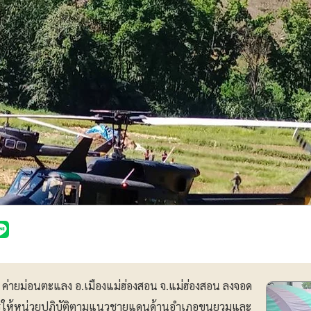
 ค่ายม่อนตะแลง อ.เมืองแม่ฮ่องสอน จ.แม่ฮ่องสอน ลงจอด
หารให้หน่วยปฏิบัติตามแนวชายแดนด้านอำเภอขุนยวมและ