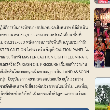
ปฏิบัติการบินกองทัพบก (ชปบ.ทบ.ฉก.สิงหนาท )ได้ดำเนิน
อากาศยาน ฮท.212/033 ตามวงรอบประจำเดือน พื้นที่
ไอที-ยานยน
เฉิน ฮท.212/033 หลังจากจบภารกิจพื้นที่ อ.ขุนยวม กำลัง
พ่อเมือ
ASTER CAUTION ไฟกระพริบ จึงดูที่ CAUTION PANEL ไม่
บังคับมื
2569
ะมาณ 10 วินาที MASTER CAUTION LIGHT ILLUMINATE
ะเครื่องวัด XMSN OIL PRESSURE เข็มตกต่ำกว่าย่าน
บินจึงติดสินใจลงจอดฉุกเฉินตามกฏการบิน LAND AS SOON
นนุ่น ปัจจุบันอากาศยานลงจอดปลอดภัย อยู่ในระหว่าง
กิจสิงหนาท จึงชี้แจงต่อประชาชนโดยทั่วไป และที่อยู่
้าหน้าที่ฝ่ายช่างกำลังดำเนินการแก้ไขปัญหาและคาดว่าจะ
้