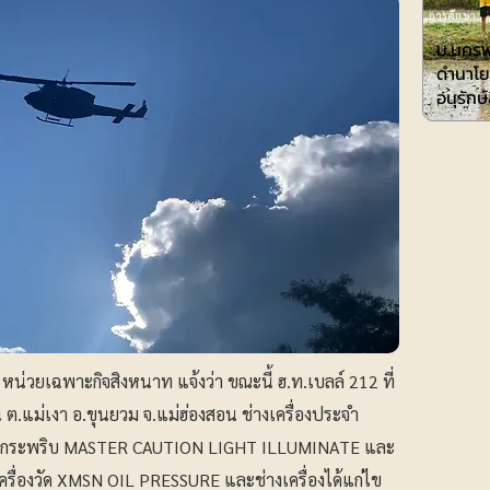
การศึกษา
ม.นครพ
ดำนาโย
อนุรักษ
 หน่วยเฉพาะกิจสิงหนาท แจ้งว่า ขณะนี้ ฮ.ท.เบลล์ 212 ที่
 ต.แม่เงา อ.ขุนยวม จ.แม่ฮ่องสอน ช่างเครื่องประจำ
ไฟกระพริบ MASTER CAUTION LIGHT ILLUMINATE และ
่องวัด XMSN OIL PRESSURE และช่างเครื่องได้แก่ไข