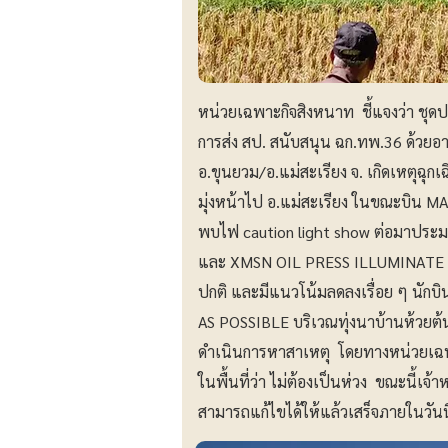
หน่วยเฉพาะกิจสิงหนาท ชี้แจงว่า ชุด
การส่ง สป. สนับสนุน ฉก.ทพ.36 ด้วย
อ.ขุนยวม/อ.แม่สะเรียง จ. เกิดเหตุฉุก
มุ่งหน้าไป อ.แม่สะเรียง ในขณะบิน M
พบไฟ caution light show ต่อมาปร
และ XMSN OIL PRESS ILLUMINATE แล
ปกติ และมีแนวโน้มลดลงเรื่อย ๆ นัก
AS POSSIBLE บริเวณทุ่งนาบ้านห้วยต้
ดำเนินการหาสาเหตุ โดยทางหน่วยเฉพาะ
ในพื้นที่ว่า ไม่ต้องเป็นห่วง ขณะนี้เจ
สามารถแก้ไขได้ให้แล้วเสร็จภายในวันนี