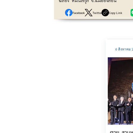
ฉลอง หมั่นสกุล จ.แม่ฮ่องสอน
Facebook
Twitter
Copy Link
6 สิงหาคม 
ศจย. สานพ