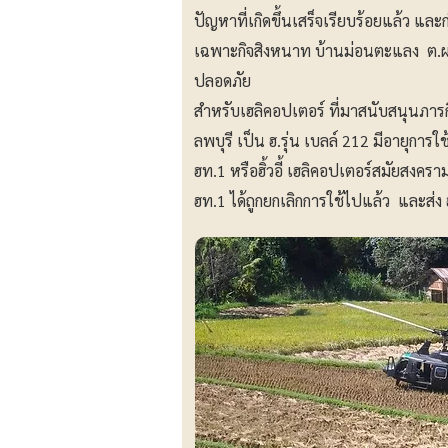
ปัญหาที่เกิดขึ้นเสร็จเรียบร้อยแล้ว และก
เฉพาะกิจสิงหนาท บ้านม่อนตะแลง ต.ผาบ
ปลอดภัย
สำหรับเฮลิคอปเตอร์ ที่มาสนับสนุนภา
ลพบุรี เป็น ฮ.รุ่น เบลล์ 212 มีอายุก
ฮท.1 หรือฮิ้วอี้ เฮลิคอปเตอร์สมัยสงครา
ฮท.1 ได้ถูกยกเลิกการใช้ไปแล้ว และส่