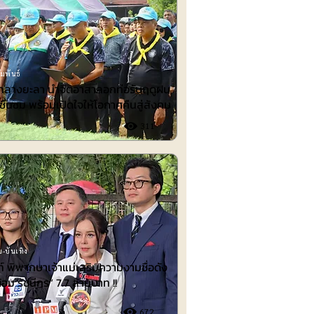
มพันธ์
ำกลางยะลา นำจิตอาสาลอกท่อรับฤดูฝน
ชื่นชม พร้อมเปิดใจให้โอกาศคืนสู่สังคม
311
-บันเทิง
 พิพากษาเจ้าแม่เสริมความงามชื่อดัง
้อม รัชนีกร“ 7.7 ล้านบาท !!
672