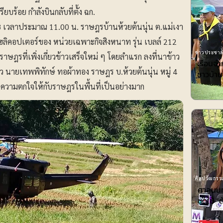
ยบร้อย กำลังบินกลับที่ตั้ง ฉก.
68 เวลาประมาณ 11.00 น. ราษฎรบ้านห้วยต้นนุ่น ต.แม่เงา
เฮลิคอปเตอร์ของ หน่วยเฉพาะกิจสิงหนาท รุ่น เบลล์ 212
ข่าวประชาสั
ษฎรที่เพิ่งเกี่ยวข้าวเสร็จใหม่ ๆ โดยลำแรก ลงที่นาข้าว
เรือนจ
ข้าว นายเทพพิทักษ์ ทอผ้าทอง ราษฎร บ.ห้วยต้นนุ่น หมู่ 4
ชาวบ้าน
างความตกใจให้กับราษฎรในพื้นที่เป็นอย่างมาก
ศิลปวัฒธรรม
ศาลนนท์
ชดใช้ ”ต