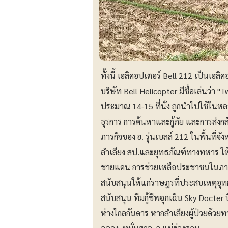
ทั้งนี้ เฮลิคอปเตอร์ Bell 212 เป็นเฮล
บริษัท Bell Helicopter มีชื่อเล่นว่า
ประมาณ 14-15 ที่นั่ง ถูกนำไปใช้ในห
ธุรการ การค้นหาและกู้ภัย และการส่ง
ภารกิจของ ฮ. รุ่นเบลล์ 212 ในพื้นที่จ
ลำเลียง สป.และยุทธภัณฑ์ทางทหาร ให
ชายแดน การช่วยเหลือประชาชนในภาวะว
สนับสนุนให้แก่ราษฎรที่ประสบเหตุอุทกภ
สนับสนุน ทีมกู้ชีพฉุกเฉิน Sky Docter บิน
ห่างไกลกันดาร หากลำเลียงผู้ป่วยด้วยท