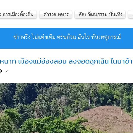
ง-การเมืองท้องถิ่น
ตำรวจ-ทหาร
ศิลปวัฒนธรรม-บันเทิง
ข่าวจริง ไม่แต่งเติม ครบถ้วน ฉับไว ทันเหตุการณ์
ิงหนาท เมืองแม่ฮ่องสอน ลงจอดฉุกเฉิน ในนาข้า
2