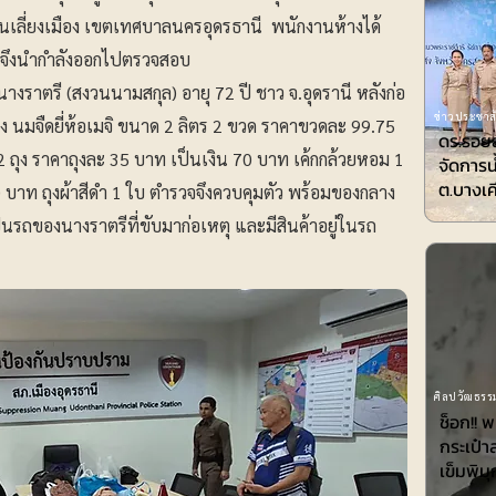
นเลี่ยงเมือง เขตเทศบาลนครอุดรธานี พนักงานห้างได้
 จึงนำกำลังออกไปตรวจสอบ
งราตรี (สงวนนามสกุล) อายุ 72 ปี ชาว จ.อุดรานี หลังก่อ
ข่าวประชาสั
ง นมจืดยี่ห้อเมจิ ขนาด 2 ลิตร 2 ขวด ราคาขวดละ 99.75
ดร.รอยล
ถุง ราคาถุงละ 35 บาท เป็นเงิน 70 บาท เค้กกล้วยหอม 1
จัดการน
ต.บางเค
 บาท ถุงผ้าสีดำ 1 ใบ ตำรวจจึงควบคุมตัว พร้อมของกลาง
เป็นรถของนางราตรีที่ขับมาก่อเหตุ และมีสินค้าอยู่ในรถ
ศิลปวัฒธรรม
ช็อก!! 
กระเป๋า
เข็มพิมุ