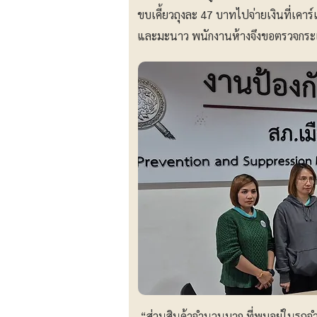
ขบเคี้ยวถุงละ 47 บาทไปจ่ายเงินที่เคาร
และมะนาว พนักงานห้างจึงขอตรวจกระเ
“ส่วนสินค้าจำนวนมาก ที่พบอยู่ในรถจ