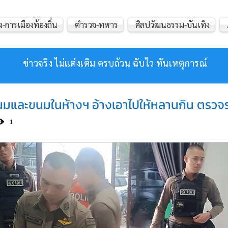
ง-การเมืองท้องถิ่น
ตำรวจ-ทหาร
ศิลปวัฒนธรรม-บันเทิง
ข่าวจริง ไม่แต่งเติม ครบถ้วน ฉับไว ทันเหตุการณ์
กนมและขนมในห้างฯ อ้างเอาไปให้หลานกิน ตรวจร
1