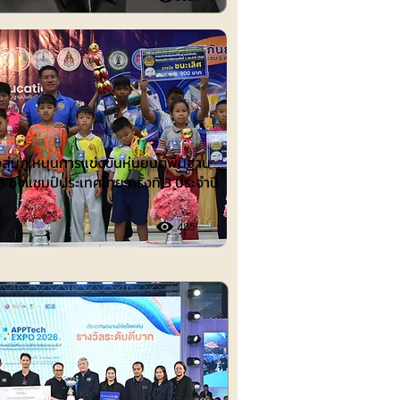
ต์
งลุ่มภู หนุนการแข่งขันหุ่นยนต์พื้นฐาน
อ ชิงแชมป์ประเทศไทย ครั้งที่ 3 ประจำปี
485