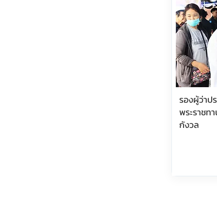
รองผู้ว่า
พระราชทา
กังวล