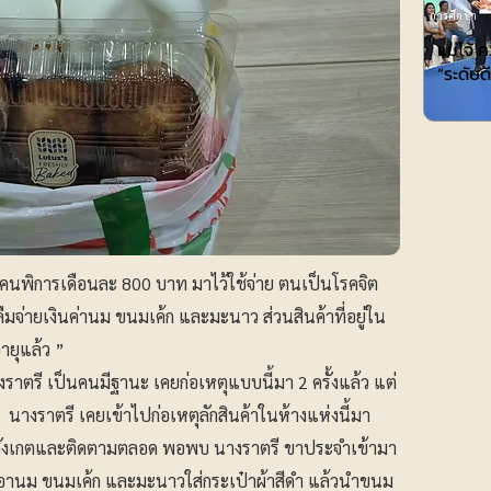
การศึกษา
แม่โจ้ 
“ระดับ
นคนพิการเดือนละ 800 บาท มาไว้ใช้จ่าย ตนเป็นโรคจิต
มจ่ายเงินค่านม ขนมเค้ก และมะนาว ส่วนสินค้าที่อยู่ใน
ายุแล้ว ”
งราตรี เป็นคนมีฐานะ เคยก่อเหตุแบบนี้มา 2 ครั้งแล้ว แต่
ย นางราตรี เคยเข้าไปก่อเหตุลักสินค้าในห้างแห่งนี้มา
ะสังเกตและติดตามตลอด พอพบ นางราตรี ขาประจำเข้ามา
ิบเอานม ขนมเค้ก และมะนาวใส่กระเป๋าผ้าสีดำ แล้วนำขนม