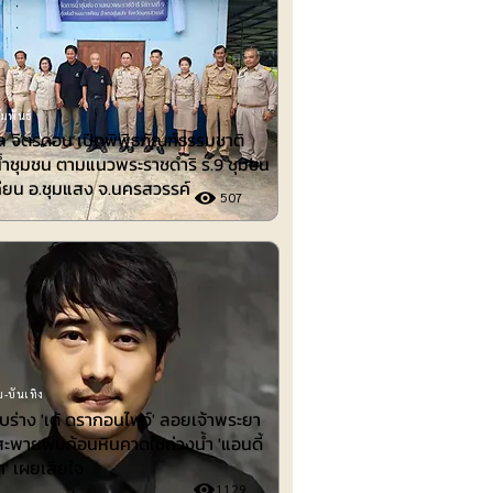
มพันธ์
 จิตรดอน เปิดพิพิธภัณฑ์ธรรมชาติ
้ำชุมชน ตามแนวพระราชดำริ ร.9 ชุมชน
ียน อ.ชุมแสง จ.นครสวรรค์
507
-บันเทิง
พบร่าง 'เต้ ดรากอนไฟว์' ลอยเจ้าพระยา
สะพายพบก้อนหินคาดใช้ถ่วงน้ำ 'แอนดี้
ก' เผยเสียใจ
1129