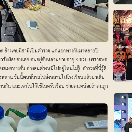
ไอที-ยานยน
วก อ้างเคยมีสามีเป็นตำรวจ แต่แยกทางกันมาหลายปี
พ่อเมือ
ารับผิดชอบเลย ตนอยู่กับหลานชายอายุ 3 ขวบ เพราะพ่อ
บังคับมื
2569
กทางกัน ต่างคนต่างหนีไปอยู่ไหนไม่รู้ ตำรวจที่นี่รู้ดี
้ยงหลาน วันนี้ตนขับรถไปส่งหลานไปโรงเรียนแล้วมาเดิน
านกิน และเอาไปไว้ใช้ในครัวเรือน ช่วยตนหน่อยถ้าตนถูก