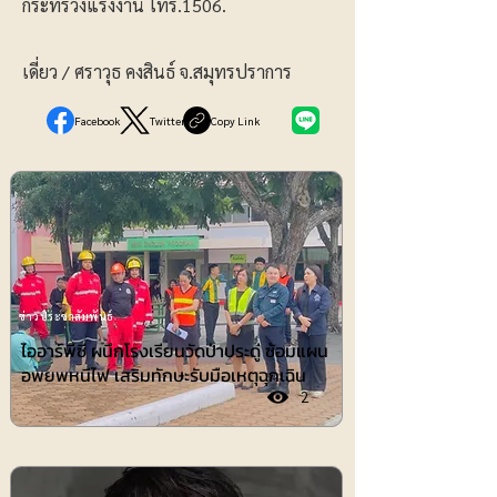
กระทรวงแรงงาน โทร.1506.
เดี่ยว / ศราวุธ คงสินธ์ จ.สมุทรปราการ
Facebook
Twitter
Copy Link
ข่าวประชาสัมพันธ์
ไออาร์พีซี ผนึกโรงเรียนวัดป่าประดู่ ซ้อมแผน
อพยพหนีไฟ เสริมทักษะรับมือเหตุฉุกเฉิน
2