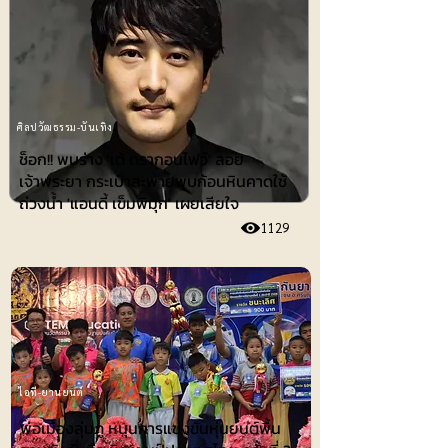
ศิลปวัฒธรรม-บันเทิง
ช็อก!! พบร่าง 'เต้ ดรากอนไฟว์' ลอย
เจ้าพระยา กระเป๋าสะพายพบก้อนหินคาดใช้
ถ่วงน้ำ 'แอนดี้ เข็มพิมุก' เผยเสียใจ
1129
ไอที-ยานยนต์
พ่อเมืองลุ่มภู หนุนการแข่งขันหุ่นยนต์พื้น