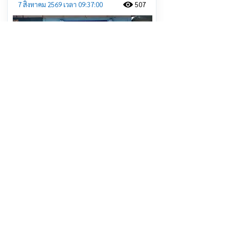
7 สิงหาคม 2569 เวลา 09:37:00
507
ดร.รอยล จิตรดอน เปิดพิพิธภัณฑ์
ธรรมชาติจัดการน้ำชุมชน ตามแนวพระ
ราชดำริ ร.9 ชุมชน ต.บางเคียน
อ.ชุมแสง จ.นครสวรรค์
อ่านต่อ