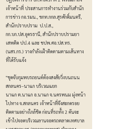
เจ้าหน้าที่ ประสานการทำงานร่วมกับสำนัก
การข่าว กอ.รมน., ขกท.กกล.สุรศักดิ์มนตรี,
สำนักปราบปราม ป.ป.ส.,
กก.บก.ปส.อุดรธานี, สำนักปราบปรามยา
เสพติด ปป.4 และ ชปพ.ศอ.ปส.ทร.
(นสร.กร.) วางกำลังเฝ้าติดตามตามเส้นทาง
ที่ได้รับแจ้ง
"ชุดจับกุมพบรถยนต์ต้องสงสัยวิ่งบนถนน
สกลนคร–นาแก บริเวณแยก
นาแก ต.นาแก อ.นาแก จ.นครพนม มุ่งหน้า
ไปทาง จ.สกลนคร เจ้าหน้าที่จึงสะกดรอย
ติดตามอย่างใกล้ชิด ก่อนที่รถทั้ง 2 คันจะ
เข้าไปจอดบริเวณลานจอดรถตลาดเทศบาล