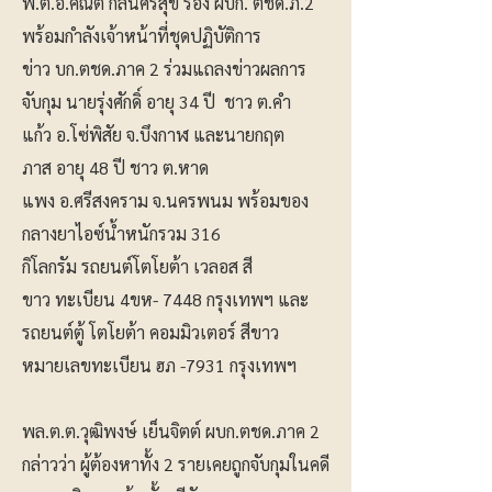
พ.ต.อ.คณิต กลิ่นศรีสุข รอง ผบก. ตชด.ภ.2
พร้อมกำลังเจ้าหน้าที่ชุดปฏิบัติการ
ข่าว บก.ตชด.ภาค 2 ร่วมแถลงข่าวผลการ
จับกุม นายรุ่งศักดิ์ อายุ 34 ปี ชาว ต.คำ
แก้ว อ.โซ่พิสัย จ.บึงกาฬ และนายกฤต
ภาส อายุ 48 ปี ชาว ต.หาด
แพง อ.ศรีสงคราม จ.นครพนม พร้อมของ
กลางยาไอซ์น้ำหนักรวม 316
กิโลกรัม รถยนต์โตโยต้า เวลอส สี
ขาว ทะเบียน 4ขห- 7448 กรุงเทพฯ และ
รถยนต์ตู้ โตโยต้า คอมมิวเตอร์ สีขาว
หมายเลขทะเบียน ฮภ -7931 กรุงเทพฯ
พล.ต.ต.วุฒิพงษ์ เย็นจิตต์ ผบก.ตชด.ภาค 2
กล่าวว่า ผู้ต้องหาทั้ง 2 รายเคยถูกจับกุมในคดี