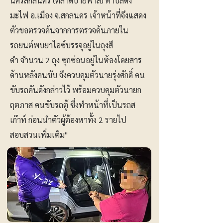
นครสกลนคร (ตลาดบายพาส) ตำบลดง
มะไฟ อ.เมือง จ.สกลนคร เจ้าหน้าที่จึงแสดง
ตัวขอตรวจค้นจากการตรวจค้นภายใน
รถยนต์พบยาไอซ์บรรจุอยู่ในถุงสี
ดำ จำนวน 2 ถุง ซุกซ่อนอยู่ในห้องโดยสาร
ด้านหลังคนขับ จึงควบคุมตัวนายรุ่งศักดิ์ คน
ขับรถคันดังกล่าวไว้ พร้อมควบคุมตัวนายก
ฤตภาส คนขับรถตู้ ซึ่งทำหน้าที่เป็นรถส
เก๊าท์ ก่อนนำตัวผู้ต้องหาทั้ง 2 รายไป
สอบสวนเพิ่มเติม"