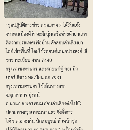
"ชุดปฏิบัติการข่าว ตชด.ภาค 2 ได้รับแจ้ง
จากพลเมืองดีว่า จะมีกลุ่มเครือข่ายค้ายาเสพ
ติดจากประเทศเพื่อบ้าน ลักลอบลำเลียงยา
ไอซ์เข้าพื้นที่ โดยใช้รถยนต์เอนกประสงค์ สี
ขาว ทะเบียน 4ขห 7448
กรุงเทพมหานคร และรถยนต์ตู้ คอมมิว
เตอร์ สีขาว ทะเบียน ฮภ 7931
กรุงเทพมหานคร ใช้เส้นทางจาก
จ.มุกดาหาร มุ่งหน้
อ.นาแก จ.นครพนม ก่อนลำเลียงต่อไปยัง
ปลายทางกรุงเทพมหานคร จึงสั่งการ
ให้ ร.ต.อ.คมสัน นิลสมบูรณ์ หัวหน้าชุด
ปฏิบัติการข่าว บก.ตชด.ภาค 2 พร้อมกำลัง