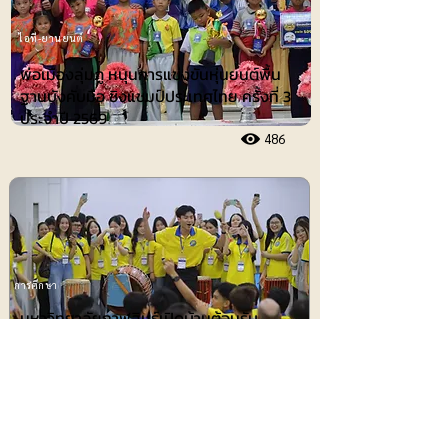
ไอที-ยานยนต์
พ่อเมืองลุ่มภู หนุนการแข่งขันหุ่นยนต์พื้น
ฐานบังคับมือ ชิงแชมป์ประเทศไทย ครั้งที่ 3
ประจำปี 2569
486
การศึกษา
มหาวิทยาลัยกาฬสินธุ์เปิดบ้านต้อนรับ
นักศึกษาเวียดนาม จัดเวิร์คชอปดนตรีและ
ศิลปะการแสดงพื้นบ้านอีสาน ปิดท้ายด้วย
ขบวนแห่เซิ้ง
492