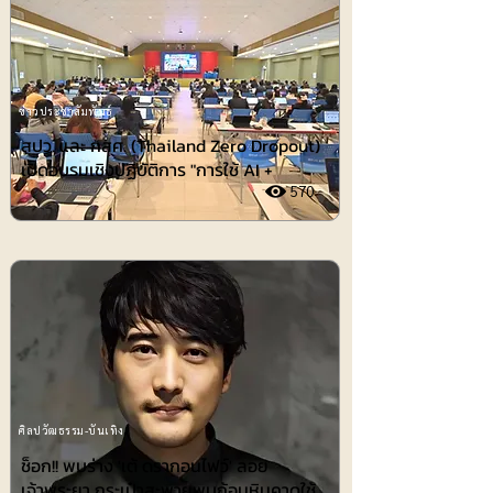
ข่าวประชาสัมพันธ์
สปว. และ กสศ. (Thailand Zero Dropout)
เปิดอบรมเชิงปฏิบัติการ "การใช้ AI +
570
ศิลปวัฒธรรม-บันเทิง
ช็อก!! พบร่าง 'เต้ ดรากอนไฟว์' ลอย
เจ้าพระยา กระเป๋าสะพายพบก้อนหินคาดใช้