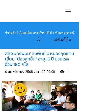
หมอข่าว
ข่าวจริง ไม่แต่งเติม ครบถ้วน ฉับไว ทันเหตุการณ์
ลงชื่อเข้าใช้
สสจ.นครพนม' ลงพื้นที่ บ.หนองกุดแคน
เยี่ยม "น้องลูกชิ้น" อายุ 16 ปี ป่วยโรค
อ้วน 180 กิโล
6 พฤศจิกายน 2568 เวลา 10:00:00
1