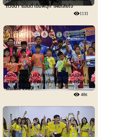
ถ่วงน้ำ 'แอนดี้ เข็มพิมุก' เผยเสียใจ
1131
ไอที-ยานยนต์
พ่อเมืองลุ่มภู หนุนการแข่งขันหุ่นยนต์พื้น
ฐานบังคับมือ ชิงแชมป์ประเทศไทย ครั้งที่ 3
ประจำปี 2569
486