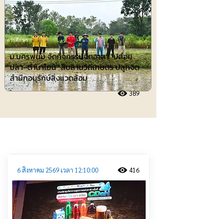
การศึกษา
ม.นครพนม จัดกิจกรรมจิตอาสา "ปล่อย
ปลา–ดำนาโยน" สืบสานวิถีเกษตร ปลูกจิต
สำนึกอนุรักษ์สิ่งแวดล้อม
389
ประชาสัมพันธ์
6 สิงหาคม 2569 เวลา 12:10:00
416