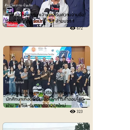
ศิลปวัฒธรรม-บันเทิง
ศาลนนท์ พิพากษาเจ้าแม่เสริมความงามชื่อ
ดังชดใช้ ”ต้อม รัชนีกร“ 7.7 ล้านบาท !!
672
ไอที-ยานยนต์
สมาคมเพื่อนชุมชนจับมือเทคนิคระยอง ปั้น
นักศึกษาเก่งดิจิทัล เปิดโลกการค้าออนไลน์
ผ่าน TikTok รับตลาดงานยุคใหม่
323