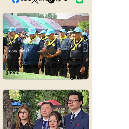
ข่าวประชาสัมพันธ์
เรือนจำกลางยะลา นำจิตอาสาลอกท่อรับฤดู
ฝน ชาวบ้านชื่นชม พร้อมเปิดใจให้โอกาศคืน
สู่สังคม
311