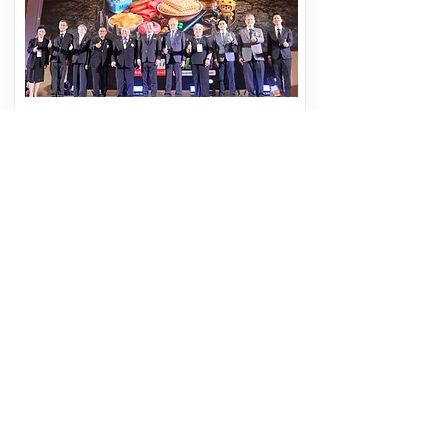
ศจย. สานพลัง 4 ภาคีเครือข่าย “หวาน
เค็ม เมา ควัน” หยุด! สินค้าที่บ่อนทำลาย
สุขภาพคนไทย
อ่านต่อ
6 สิงหาคม 2569 เวลา 10:14:00
463