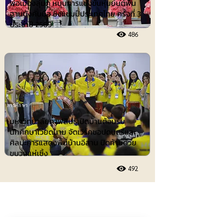
พ่อเมืองลุ่มภู หนุนการแข่งขันหุ่นยนต์พื้น
ฐานบังคับมือ ชิงแชมป์ประเทศไทย ครั้งที่ 3
ประจำปี 2569
486
การศึกษา
มหาวิทยาลัยกาฬสินธุ์เปิดบ้านต้อนรับ
นักศึกษาเวียดนาม จัดเวิร์คชอปดนตรีและ
ศิลปะการแสดงพื้นบ้านอีสาน ปิดท้ายด้วย
ขบวนแห่เซิ้ง
492
ประชาสัมพันธ์