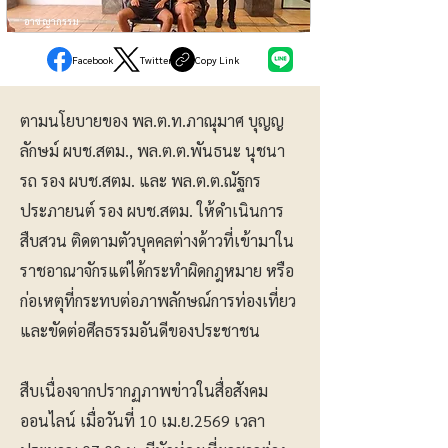
อาชญากรรม
Facebook
Twitter
Copy Link
ตามนโยบายของ พล.ต.ท.ภาณุมาศ บุญญ
ลักษม์ ผบช.สตม., พล.ต.ต.พันธนะ นุชนา
รถ รอง ผบช.สตม. และ พล.ต.ต.ณัฐกร
ประภายนต์ รอง ผบช.สตม. ให้ดำเนินการ
สืบสวน ติดตามตัวบุคคลต่างด้าวที่เข้ามาใน
ราชอาณาจักรแต่ได้กระทำผิดกฎหมาย หรือ
ก่อเหตุที่กระทบต่อภาพลักษณ์การท่องเที่ยว
และขัดต่อศีลธรรมอันดีของประชาชน
สืบเนื่องจากปรากฏภาพข่าวในสื่อสังคม
ออนไลน์ เมื่อวันที่ 10 เม.ย.2569 เวลา