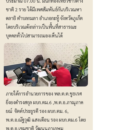
ประมาณ 07.00 น. มีนักท่องเที่ยวชาวต่าง
ชาติ 2 ราย ได้มีเพศสัมพันธ์กันบริเวณหา
ดลายิ ตำบลกมลา อำเภอกะทู้ จังหวัดภูเก็ต
โดยบริเวณดังกล่าวเป็นพื้นที่สาธารณะ
บุคคลทั่วไปสามารถมองเห็นได้
ภายใต้การอำนวยการของ พล.ต.ต.ชูธเรศ
ยิ่งยงดำรงสกุล ผบก.ตม.6 ,พ.ต.อ.ภาณุภาค
ยณ์ จิตต์ประยูรตี รอง ผบก.ตม. 6,
พ.ต.อ.ณัฐวุฒิ แสงเดือน รอง ผบก.ตม.6 โดย
พ.ต.อ.เขมชาติ วัฒนนภาเกษม