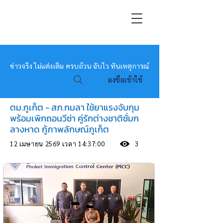
หมอข่าว
ข่าวจริง ไม่แต่งเติม ครบถ้วน ฉับไว ทันเหตุการณ์
ลงชื่อเข้าใช้
ตม.ภูเก็ต - สภ.กมลา ใช้ยาแรงจับกุม
พร้อมเพิกถอนวีซ่า คู่รักต่างชาติซั่มก
ลางหาด กู้ภาพลักษณ์ภูเก็ต
12 เมษายน 2569 เวลา 14:37:00
3