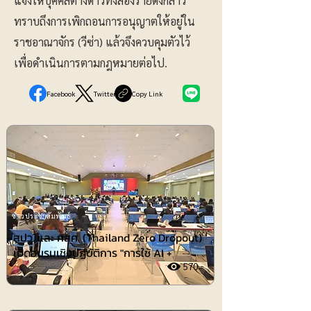
แจ้งให้บุคคลต่างด้าวทั้งสองรายดังกล่าว
ทราบถึงการเพิกถอนการอนุญาตให้อยู่ใน
ราชอาณาจักร (วีซ่า) แล้วจึงควบคุมตัวไว้
เพื่อดำเนินการตามกฎหมายต่อไป.
Facebook
Twitter
Copy Link
ข่าวประชาสัมพันธ์
สปว. และ กสศ. (Thailand Zero Dropout)
เปิดอบรมเชิงปฏิบัติการ "การใช้ AI +
570