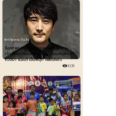
ศิลปวัฒธรรม-บันเทิง
ช็อก!! พบร่าง 'เต้ ดรากอนไฟว์' ลอย
เจ้าพระยา กระเป๋าสะพายพบก้อนหินคาดใช้
ถ่วงน้ำ 'แอนดี้ เข็มพิมุก' เผยเสียใจ
1131
ไอที-ยานยนต์