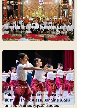
ข่าวประชาสัมพันธ์
รองผวจ.แม่ฮ่องสอน นำพุทธศาสนิกชนร่วม
กิจกรรมเข้าวัดปฏิบัติธรรมวันธรรมสวนะ
300
ศิลปวัฒธรรม-บันเทิง
วัดไผ่ล้อมพระอารามหลวง จ.นครปฐม
สืบสานอนุรักษ์วัฒนธรรมมรดกไทย เปิดรับ
นักเรียน ประชาชน ผู้สูงวัย เรียนโขน-