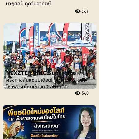
นาฏศิลป์ ทุกวันอาทิตย์
167
ไอที-ยานยนต์
𝗡𝗘𝗫𝗭𝗧𝗘𝗥 𝗕𝗥𝗜𝗖 𝗦𝘂𝗽𝗲𝗿𝗯𝗶𝗸𝗲 ผ่าน
ครึ่งทางลุ้นแชมป์เดือด! “คาร์เบอร์รี-ธนัช”
โชว์ฟอร์มโหดเข้าวิน 2 สนามติด
560
การศึกษา