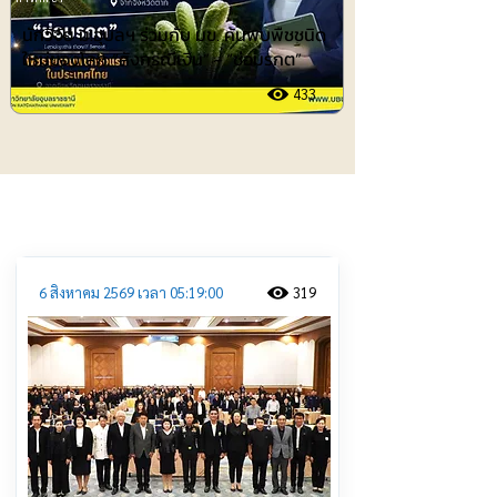
นักวิจัย ม.อุบลฯ ร่วมกับ มข. ค้นพบพืชชนิด
ใหม่ของโลก “สังกรณีเงิน” - “ช่อมรกต”
433
ประชาสัมพันธ์
6 สิงหาคม 2569 เวลา 05:19:00
319