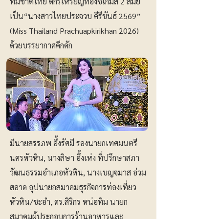
ทีมชาติไทย ดีกรีเหรียญทองซีเกมส์ 2 สมัย
เป็น“นางสาวไทยประจวบ คีรีขันธ์ 2569”
(Miss Thailand Prachuapkirikhan 2026)
ด้วยบรรยากาศคึกคัก
มีนายสรรภพ อึ้งรัศมี รองนายกเทศมนตรี
นครหัวหิน, นางลิษา อึ้งเห่ง ที่ปรึกษาสภา
วัฒนธรรมอำเภอหัวหิน, นางเบญจมาส อ่วม
สอาด อุปนายกสมาคมธุรกิจการท่องเที่ยว
หัวหิน/ชะอำ, ดร.สิริกร หน่อทิม นายก
สมาคมผู้ประกอบการร้านอาหารและ