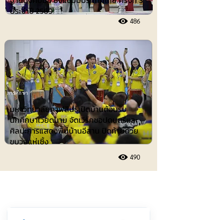
ฐานบังคับมือ ชิงแชมป์ประเทศไทย ครั้งที่ 3
ประจำปี 2569
486
การศึกษา
มหาวิทยาลัยกาฬสินธุ์เปิดบ้านต้อนรับ
นักศึกษาเวียดนาม จัดเวิร์คชอปดนตรีและ
ศิลปะการแสดงพื้นบ้านอีสาน ปิดท้ายด้วย
ขบวนแห่เซิ้ง
490
ประชาสัมพันธ์