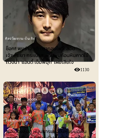
ศิลปวัฒธรรม-บันเทิง
ช็อก!! พบร่าง 'เต้ ดรากอนไฟว์' ลอย
เจ้าพระยา กระเป๋าสะพายพบก้อนหินคาดใช้
ถ่วงน้ำ 'แอนดี้ เข็มพิมุก' เผยเสียใจ
1130
ไอที-ยานยนต์
พ่อเมืองลุ่มภู หนุนการแข่งขันหุ่นยนต์พื้น