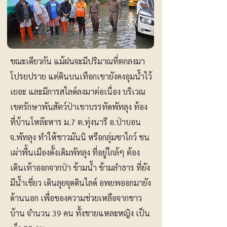
ขณะเดียวกัน แม้ฝนจะมีปริมาณที่ตกลงมา
โปรยปราย แต่ดินบนเทือกเขายังคงอุมน้ำไว้
เยอะ และมีการสไลด์ลงมาต่อเนื่อง บริเวณ
เขตรักษาพันสัตว์ป่าเขาบรรทัดพัทลุง ท้อง
ที่บ้านโหล๊ะหาร ม.7 ต.ทุ่งนารี อ.ป่าบอน
จ.พัทลุง ทำให้ชาวมันนิ หรือกลุ่มซาไกว์ ชน
เผ่าพื้นเมืองดั้งเดิมพัทลุง ที่อยู่ใกล้ๆ ต้อง
เดินเท้าออกจากป่า ข้ามน้ำ ข้ามลำธาร ที่ยัง
มีน้ำเชี่ยว เดินลุยจุดดินไลด์ อพยพออกมายัง
ด้านนอก เพื่อของความช่วยเหลือจากชาว
บ้าน จำนวน 39 คน ทั้งชายแหละหญิง เป็น