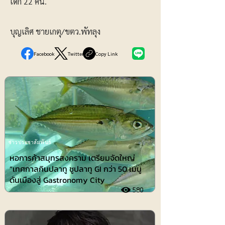
เด็ก 22 คน.
บุญเลิศ ชายเกตุ/ขตว.พัทลุง
Facebook
Twitter
Copy Link
ข่าวประชาสัมพันธ์
หอการค้าสมุทรสงคราม เตรียมจัดใหญ่
“เทศกาลกินปลาทู ชูปลาทู GI กว่า 50 เมนู
ดันเมืองสู่ Gastronomy City
580