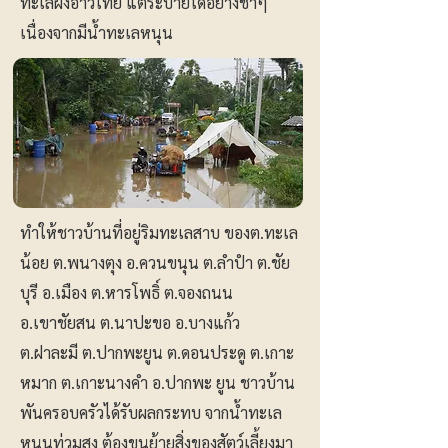
ทะเลฝั่งอ่าวไทย แต่ระบายได้อย่างช้าๆ
เนื่องจากมีน้ำทะเลหนุน
ทำให้ชาวบ้านที่อยู่ริมทะเลสาบ ของต.ทะเล
น้อย ต.พนางตุง อ.ควนขนุน ต.ลำปำ ต.ชัย
บุรี อ.เมือง ต.หารโพธิ์ ต.จองถนน
อ.เขาชัยสน ต.นาปะขอ อ.บางแก้ว
ต.ฝาละมี ต.ปากพะยูน ต.ดอนประดู ต.เกาะ
หมาก ต.เกาะนางคำ อ.ปากพะ ยูน ชาวบ้าน
พันครอบครัวได้รับผลกระทบ จากน้ำทะเล
หนุนท่วมสูง ต้องขนย้ายสิ่งของสัตว์เลี้ยงมา