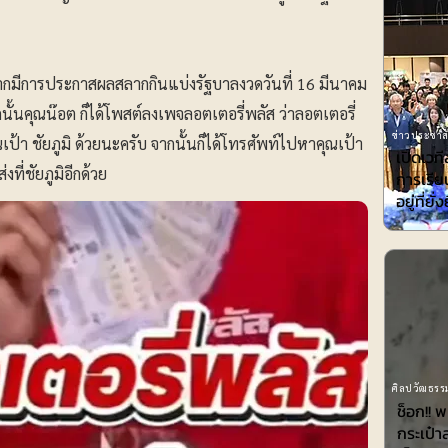
ลังจากมีการประกาสผลสลากกินแบ่งรัฐบาลงวดวันที่ 16 มีนาคม
ั้นคุณน๊อต ก็ได้โพสต์ลงเพจลอตเตอรี่พลัส ว่าลอตเตอรี่
ข่าวประชาสั
เป้า ชัยภูมิ ด้วยนะครับ จากนั้นก็ได้โทรศัพท์ไปหาคุณเป้า
เปิดเวที
ี่ชัยภูมิอีกด้วย
การเรียน
อยู่ที่ยั่
ศิลปวัฒธรรม
ช็อก!! 
กระเป๋า