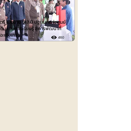
รี เปิดงาน “47 ปี ปฐมบทแห่งศูนย์
ต้นแบบการเรียนรู้ สู่การพัฒนาที่
 ฉะเชิงเทรา
480