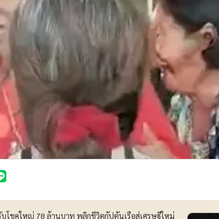
สรับโชคใหญ่ 78 ล้านบาท พลิกชีวิตกัปตันเรือสู่เศรษฐีใหม่