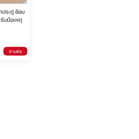
าประดู่ ซ้อม
ับมือเหตุ
อ่านต่อ