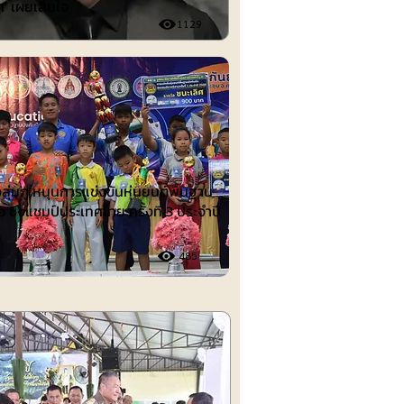
ก' เผยเสียใจ
1129
ต์
งลุ่มภู หนุนการแข่งขันหุ่นยนต์พื้นฐาน
อ ชิงแชมป์ประเทศไทย ครั้งที่ 3 ประจำปี
485