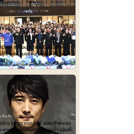
มพันธ์
สมัชชา 8 เดือน 8 “แปดริ้วเมืองแห่ง
รู้”ขับเคลื่อนชุมชนเข้มแข็ง สู่เมืองน่า
งยืน
400
-บันเทิง
พบร่าง 'เต้ ดรากอนไฟว์' ลอยเจ้าพระยา
สะพายพบก้อนหินคาดใช้ถ่วงน้ำ 'แอนดี้