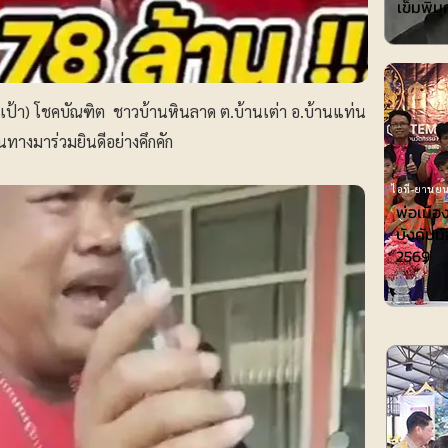
เข็มพิมุ
(เป้า) โชคบัณฑิต ชาวบ้านหินลาด ต.บ้านเต่า อ.บ้านแท่น
ินทางมาร่วมยินดีอย่างคึกคัก
ไอที-ยานยน
พ่อเมือ
บังคับมื
2569