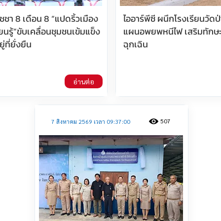
ัชชา 8 เดือน 8 “แปดริ้วเมือง
ไออาร์พีซี ผนึกโรงเรียนวัดป่
ยนรู้”ขับเคลื่อนชุมชนเข้มแข็ง
แผนอพยพหนีไฟ เสริมทักษะร
ู่ที่ยั่งยืน
ฉุกเฉิน
อ่านต่อ
507
7 สิงหาคม 2569 เวลา 09:37:00