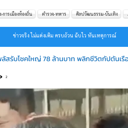
ง-การเมืองท้องถิ่น
ตำรวจ-ทหาร
ศิลปวัฒนธรรม-บันเทิง
ข่าวจริง ไม่แต่งเติม ครบถ้วน ฉับไว ทันเหตุการณ์
ลัสรับโชคใหญ่ 78 ล้านบาท พลิกชีวิตกัปตันเรื
2