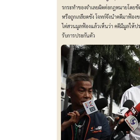
รกระทําของจำเลยผิดต่อกฎหมายโดยชัดแจ้
หรือถูกเกลียดชัง โจทก์จึงนำคดีมาฟ้
ไต่สวนมูลฟ้องแล้วเห็นว่า คดีมีมูลให้
รับการประกันตัว