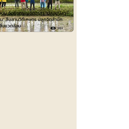
นม จัดกิจกรรมจิตอาสา "ปล่อยปลา–
น" สืบสานวิถีเกษตร ปลูกจิตสำนึก
์สิ่งแวดล้อม
389