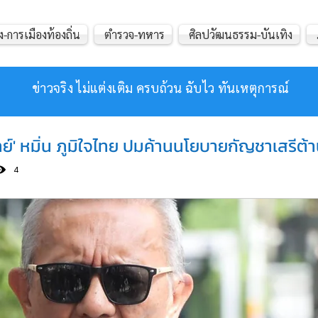
ง-การเมืองท้องถิ่น
ตำรวจ-ทหาร
ศิลปวัฒนธรรม-บันเทิง
ข่าวจริง ไม่แต่งเติม ครบถ้วน ฉับไว ทันเหตุการณ์
ูวิทย์' หมิ่น ภูมิใจไทย ปมค้านนโยบายกัญชาเสรีต
4