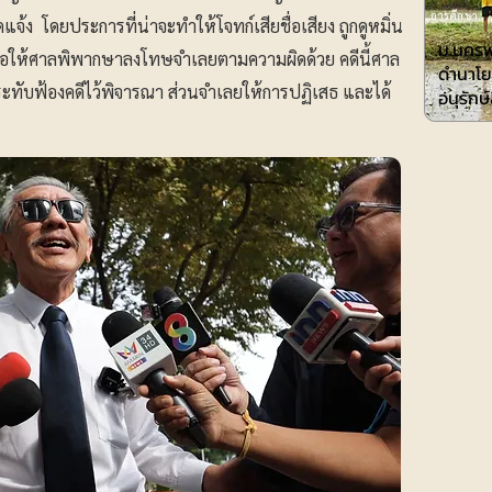
การศึกษา
ง โดยประการที่น่าจะทําให้โจทก์เสียชื่อเสียง ถูกดูหมิ่น
ม.นครพ
องขอให้ศาลพิพากษาลงโทษจำเลยตามความผิดด้วย คดีนี้ศาล
ดำนาโย
ประทับฟ้องคดีไว้พิจารณา ส่วนจำเลยให้การปฏิเสธ และได้
อนุรักษ