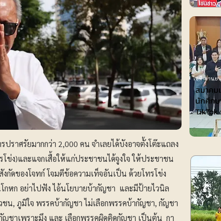
ไอที-ยานยน
สมาคมเพ
นักศึกษ
TikTok 
ารปราศรัยมากกว่า 2,000 คน จําเลยได้บังอาจตั้งโต๊ะแถลง
ทรโข่ง)และแจกเสื้อให้แก่ประชาชนได้จูงใจ ให้ประชาชน
ังกัดของโจทก์ โจมตีข้อความเท็จอันเป็น ด้วยโทรโข่ง
อ้หนูโกหก อย่าไปฟัง ไอ้นโยบายบ้ากัญชา และมีป้ายไวนิล
วชน, ภูมิใจ พรรคบ้ากัญชา ไม่เลือกพรรคบ้ากัญชา, กัญชา
ดกัญชาเพราะมึง และ เลือกพรรคผิดติดกัญชา เป็นต้น กา