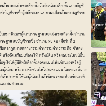
ลือกตั้งแบบแบ่งเขตเลือกตั้ง วันรับสมัครเลือกตั้งแบบบัญชี
ส่งบัญชีรายชื่อผู้สมัครแบบแบ่งเขตเลือกตั้งและบัญชีราย
ข่าวประชาสั
เรือนจ
ตั้งเป็นสมาชิกสภาผู้แทนราษฎรแบบแบ่งเขตเลือกตั้ง จํานวน
ชาวบ้าน
าษฎรแบบบัญชีรายชื่อ จํานวน 98 คน เมื่อวันที่ 2
มผิดต่อกฎหมายหลายกรรมต่างกรรมต่างวาระ คือ จำเลย
้ หรือจัดเตรียมเพื่อจะให้ ทรัพย์สิน หรือผลประโยชน์อื่น
่อจูงใจให้ผู้มีสิทธิเลือกตั้งลงคะแนนให้แก่ตนเองหรือผู้
แก่ผู้สมัคร หรือ การชักชวนให้ไปลงคะแนน โดยขณะที่นาย
ำลังปราศรัยให้แก่ผู้สมัครในสังกัดพรรคของโจทก์บนเวที
แดง สน.ดินแดง
ศิลปวัฒธรรม
ศาลนนท์
ชดใช้ ”ต