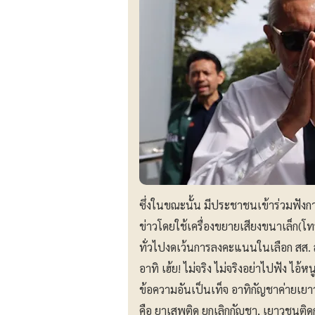
ซึ่งในขณะนั้น มีประชาชนเข้าร่วมฟังก
ข่าวโดยใช้เครื่องขยายเสียงขนาเล็ก(โ
ทั่วไปงดเว้นการลงคะแนนในเลือก สส. ส
อาทิ เฮ้ย! ไม่จริง ไม่จริงอย่าไปฟัง ไ
ข้อความอันเป็นเท็จ อาทิกัญชาค่ายเยา
คือ ยาเสพติด ยกเลิกกัญชา, เยาวชนติ