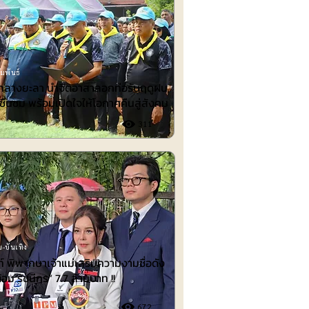
มพันธ์
ำกลางยะลา นำจิตอาสาลอกท่อรับฤดูฝน
ชื่นชม พร้อมเปิดใจให้โอกาศคืนสู่สังคม
311
-บันเทิง
 พิพากษาเจ้าแม่เสริมความงามชื่อดัง
้อม รัชนีกร“ 7.7 ล้านบาท !!
672