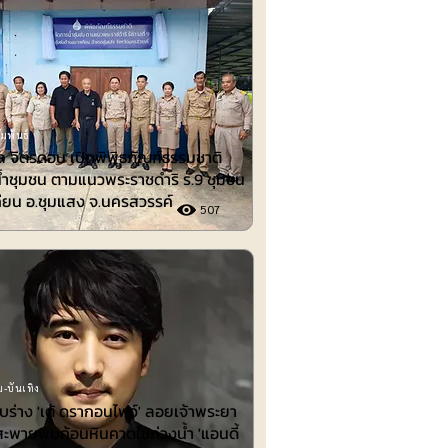
มพันธ์
 จิตรดอน เปิดพิพิธภัณฑ์ธรรมชาติ
้ำชุมชน ตามแนวพระราชดำริ ร.9 ชุมชน
ียน อ.ชุมแสง จ.นครสวรรค์
507
-บันเทิง
พบร่าง 'เต้ ดรากอนไฟว์' ลอยเจ้าพระยา
สะพายพบก้อนหินคาดใช้ถ่วงน้ำ 'แอนดี้