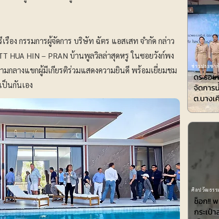
ีเรือง กรรมการผู้จัดการ บริษัท ฉัตร แอสเสท จำกัด กล่าว
T HUA HIN – PRAN บ้านพูลวิลล่าสุดหรู ในซอยวังก์พง
ข่าวประชาสั
่ามกลางแขกผู้มีเกียรติร่วมแสดงความยินดี พร้อมเยี่ยมชม
ดร.รอยล
เป็นกันเอง
จัดการน
ต.บางเค
ศิลปวัฒธรรม
ช็อก!! 
กระเป๋า