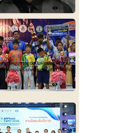
ก' เผยเสียใจ
1127
ต์
งลุ่มภู หนุนการแข่งขันหุ่นยนต์พื้นฐาน
อ ชิงแชมป์ประเทศไทย ครั้งที่ 3 ประจำปี
485