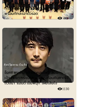
สมุทรสงคราม ยกระดับความปลอดภัยทาง
ทะเล ฝึกคนประจำเรือปฐมพยาบาล-CPR
พร้อมทักษะเอาตัวรอด
442
ศิลปวัฒธรรม-บันเทิง
ช็อก!! พบร่าง 'เต้ ดรากอนไฟว์' ลอย
เจ้าพระยา กระเป๋าสะพายพบก้อนหินคาดใช้
ถ่วงน้ำ 'แอนดี้ เข็มพิมุก' เผยเสียใจ
1130