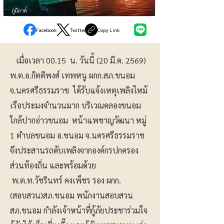
ภูมิภาค
Facebook
Twitter
Copy Link
เมื่อเวลา 00.15 น. วันนี้ (20 มี.ค. 2569)
พ.ต.อ.กิตติพงศ์ เทพหนู ผกก.สภ.ขนอม
จ.นครศรีธรรมราช ได้รับแจ้งเหตุเพลิงไหม้
เรือประมงจำนวนมาก บริเวณคลองขนอม
ใกล้ปากอ่าวขนอม หน้าแพชาญวัฒนา หมู่
1 ตำบลขนอม อ.ขนอม จ.นครศรีธรรมราช
จึงประสานรถดับเพลิงจากองค์กรปกครอง
ส่วนท้องถิ่น และพร้อมด้วย
พ.ต.ท.วัชรินทร์ คงเพ็ชร รอง ผกก.
(สอบสวน)สภ.ขนอม พนักงานสอบสวน
สภ.ขนอม กำลังเจ้าหน้าที่กู้ภัยประชาร่วมใจ