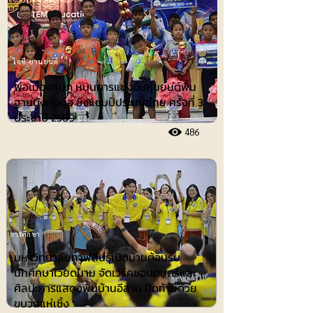
ไอที-ยานยนต์
พ่อเมืองลุ่มภู หนุนการแข่งขันหุ่นยนต์พื้น
ฐานบังคับมือ ชิงแชมป์ประเทศไทย ครั้งที่ 3
ประจำปี 2569
486
การศึกษา
มหาวิทยาลัยกาฬสินธุ์เปิดบ้านต้อนรับ
นักศึกษาเวียดนาม จัดเวิร์คชอปดนตรีและ
ศิลปะการแสดงพื้นบ้านอีสาน ปิดท้ายด้วย
ขบวนแห่เซิ้ง