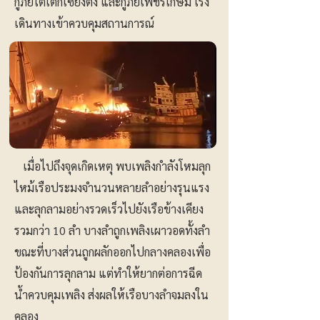
กู้ภัยไต้เต็กเซี่ยงตึ๊ง และกู้ภัยเพชรเกษม เร่ง
เดินทางเข้าควบคุมสถานการณ์
เมื่อไปถึงจุดเกิดเหตุ พบเพลิงกำลังโหมลุก
ไหม้เรือประมงจำนวนหลายลำอย่างรุนแรง
และลุกลามอย่างรวดเร็วไปยังเรือข้างเคียง
รวมกว่า 10 ลำ บางลำถูกเพลิงเผาวอดทั้งลำ
ขณะที่บางส่วนถูกผลักออกไปกลางคลองเพื่อ
ป้องกันการลุกลาม แต่ทำให้ยากต่อการฉีด
น้ำควบคุมเพลิง ส่งผลให้เรือบางลำจมลงใน
คลอง