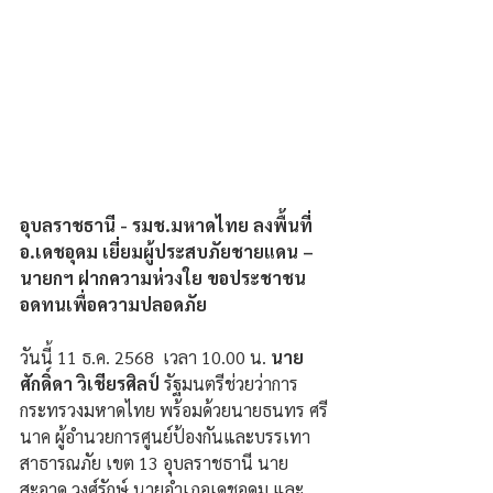
อุบลราชธานี - รมช.มหาดไทย ลงพื้นที่ 
อ.เดชอุดม เยี่ยมผู้ประสบภัยชายแดน – 
นายกฯ ฝากความห่วงใย ขอประชาชน
อดทนเพื่อความปลอดภัย
วันนี้ 11 ธ.ค. 2568  เวลา 10.00 น. 
นาย
ศักดิ์ดา วิเชียรศิลป์ 
รัฐมนตรีช่วยว่าการ
กระทรวงมหาดไทย พร้อมด้วยนายธนทร ศรี
นาค ผู้อำนวยการศูนย์ป้องกันและบรรเทา
สาธารณภัย เขต 13 อุบลราชธานี นาย
สะอาด วงศ์รักษ์ นายอำเภอเดชอุดม และ