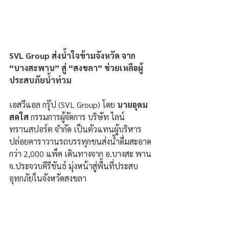
SVL Group ส่งน้ำใจข้ามจังหวัด จาก 
“บางสะพาน” สู่ “สงขลา” ช่วยเหลือผู้
ประสบภัยน้ำท่วม
เอสวีแอล กรุ๊ป (SVL Group) โดย 
นายอุดม 
สดใส
 กรรมการผู้จัดการ บริษัท ไลน์ 
ทรานสปอร์ต จำกัด เป็นตัวแทนผู้บริหาร 
ปล่อยคาราวานรถบรรทุกขนส่งน้ำดื่มสะอาด
กว่า 2,000 แพ็ค เดินทางจาก อ.บางสะ พาน 
จ.ประจวบคีรีขันธ์ มุ่งหน้าสู่พื้นที่ประสบ
อุทกภัยในจังหวัดสงขลา