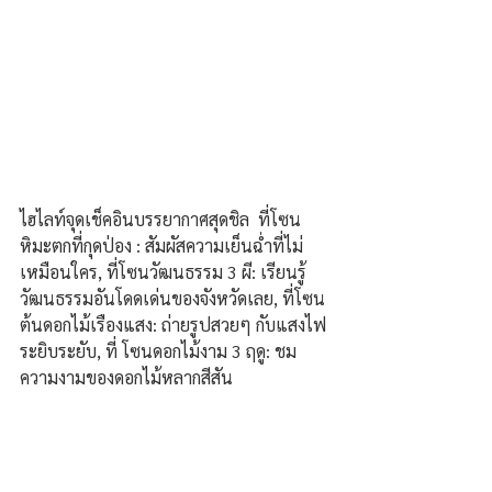
ไฮไลท์จุดเช็คอินบรรยากาศสุดชิล  ที่โซน
หิมะตกที่กุดป่อง : สัมผัสความเย็นฉ่ำที่ไม่
เหมือนใคร, ที่โซนวัฒนธรรม 3 ผี: เรียนรู้
วัฒนธรรมอันโดดเด่นของจังหวัดเลย, ที่โซน
ต้นดอกไม้เรืองแสง: ถ่ายรูปสวยๆ กับแสงไฟ
ระยิบระยับ, ที่ โซนดอกไม้งาม 3 ฤดู: ชม
ความงามของดอกไม้หลากสีสัน