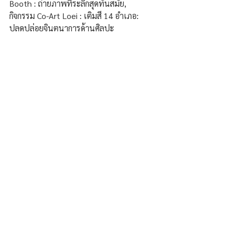
Booth : ถ่ายภาพที่ระลึกสุดทันสมัย, 
กิจกรรม Co-Art Loei : เติมสี 14 อำเภอ: 
ปลดปล่อยจินตนาการด้านศิลปะ
เต็มอิ่มกับศิลปินดังชมฟรีทุกคืน 
วันที่ 1 
พ.ค.พบกับ ศิลปินแห่งชาติ สุดา ชื่นบาน, 
วินัย พันธุรักษ์, รุ่งฤดี แพ่งผ่องใส และ ตรี 
ชัยณรงค์, วันที่ 2 พ.ค. พบกับ ASIA7, วัน
ที่ 3 พ.ค.พบกับ หมู มูซู & ต้าร์ มิสเตอร์