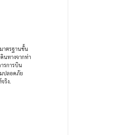
บมาตรฐานขั้น
เดินทางจากท่า
การการบิน
ามปลอดภัย 
จริง.