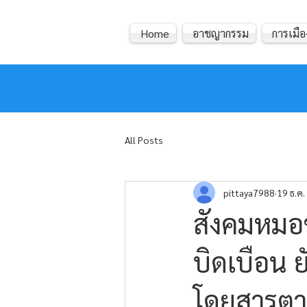
Home
อาชญากรรม
การเมือ
หมอข่าว
All Posts
pittaya7988
19 ธ.ค
สังคมหมอข
บิดเบือน ย
โดยสารต