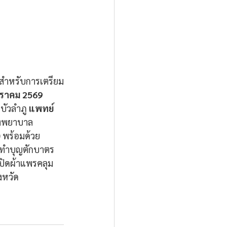
าสำหรับการเตรียม
ราคม 2569 
บัวลำภู
 แพทย์
รงพยาบาล
 พร้อมด้วย
มทำบุญตักบาตร
เปิดผ้าแพรคลุม
งหวัด