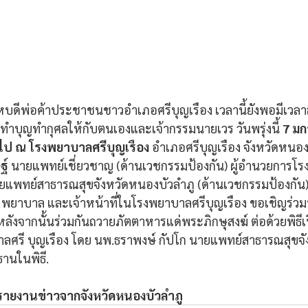
หบดีพ่อค้าประชาชนชาวอำเภอศรีบุญเรือง เวลานี้ยังพอมีเวล
มทำบุญทำกุศลให้กับตนเองและเจ้ากรรมนายเวร วันพรุ่งนี้ 
7 มก
นไป ณ โรงพยาบาลศรีบุญเรือง
 อำเภอศรีบุญเรือง จังหวัดหนอง
์ 
นายแพทย์เชี่ยวชาญ (ด้านเวชกรรมป้องกัน) ผู้อำนวยการโ
ยแพทย์สาธารณสุขจังหวัดหนองบัวลำภู (ด้านเวชกรรมป้องกัน)
พยาบาล และเจ้าหน้าที่ในโรงพยาบาลศรีบุญเรือง ขอเชิญร่ว
ลังจากนั้นร่วมกันถวายภัตตาหารแด่พระภิกษุสงฆ์ ต่อด้วยพิธี
าลศรี บุญเรือง โดย นพ.ธราพงษ์ กัปโก นายแพทย์สาธารณสุขจั
านในพิธี.
์ รายงานข่าวจากจังหวัดหนองบัวลำภู