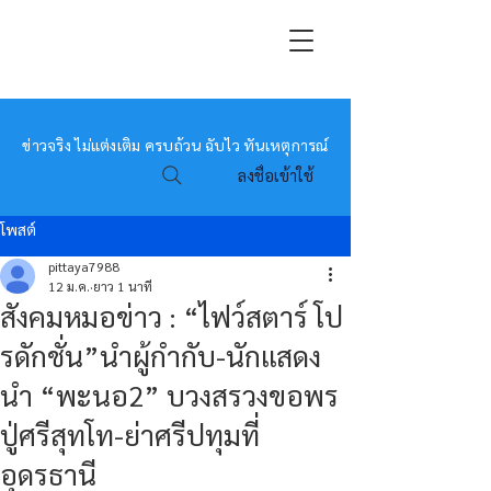
หมอข่าว
ข่าวจริง ไม่แต่งเติม ครบถ้วน ฉับไว ทันเหตุการณ์
ลงชื่อเข้าใช้
โพสต์
pittaya7988
12 ม.ค.
ยาว 1 นาที
สังคมหมอข่าว : “ไฟว์สตาร์ โป
รดักชั่น”นำผู้กำกับ-นักแสดง
นำ “พะนอ2” บวงสรวงขอพร
ปู่ศรีสุทโท-ย่าศรีปทุมที่
อุดรธานี