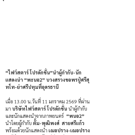
“ไฟว์สตาร์ โปรดักชั่น”นำผู้กำกับ-นัก
แสดงนำ “พะนอ2” บวงสรวงขอพรปู่ศรีสุ
ทโท-ย่าศรีปทุมที่อุดรธานี 
เมื่อ 13.00 น.วันที่ 11 มกราคม 2569 ที่ผ่าน
มา 
บริษัทไฟว์สตาร์ โปรดักชั่น 
นำผู้กำกับ
และนักแสดงนำจากภาพยนตร์  
“พนอ2” 
นำโดยผู้กำกับ 
ตั้ม-พุฒิพงศ์  สายศรีแก้ว 
พร้อมด้วยนักแสดงนำ
 เฌอปราง-เฌอปราง 