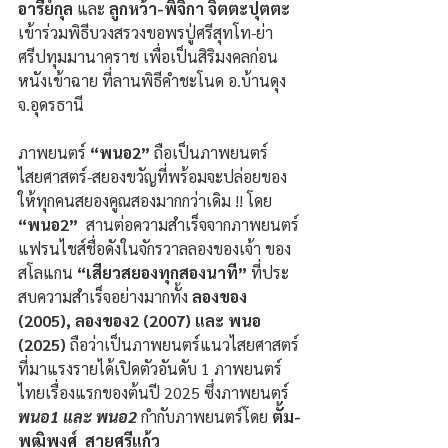
อารีย์กุล
 และ
 ลูกหว้า-พิจิกา จิตตะปุตตะ 
เข้าร่วมพิธีบวงสรวงขอพรปู่ศรีสุทโท-ย่า
ศรีปทุมมานาคราช เพื่อเป็นสิริมงคลก่อน
หนังเข้าฉาย ที่ลานพิธีคำชะโนด อ.บ้านดุง 
จ.อุดรธานี
ภาพยนตร์
 “พนอ2” 
ถือเป็นภาพยนตร์
ไสยศาสตร์-สยองขวัญที่พร้อมจะปล่อยของ
ให้ทุกคนสยองคูณสองมากกว่าเดิม !! โดย 
“พนอ2” 
 สานต่อความสําเร็จจากภาพยนตร์
แฟรนไชส์ชื่อดังในจักรวาลลองของเจ้า ของ
สโลแกน 
“เสียวสยองทุกสองนาที”
 ที่ประ
สบความสําเร็จอย่างมากทั้ง
 ลองของ 
(2005), ลองของ2 (2007) และ พนอ 
(2025)
 ถือว่าเป็นภาพยนตร์แนวไสยศาสตร์
ที่มาแรงรายได้เปิดตัวอันดับ 1 ภาพยนตร์
ไทยเรื่องแรกของต้นปี 2025 ซึ่งภาพยนตร์
พนอ1 และ พนอ2 
กำกับภาพยนตร์โดย 
ตั้ม-
พุฒิพงศ์  สายศรีแก้ว  