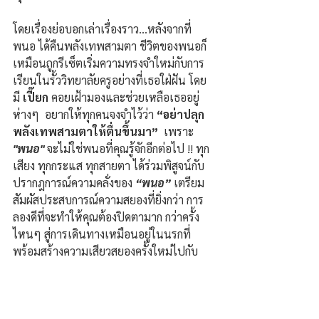
โดยเรื่องย่อบอกเล่าเรื่องราว...หลังจากที่ 
พนอ ได้คืนพลังเทพสามตา ชีวิตของพนอก็
เหมือนถูกรีเซ็ตเริ่มความทรงจําใหม่กับการ
เรียนในรั้ววิทยาลัยครูอย่างที่เธอใฝ่ฝัน โดย
มี
 เปี๊ยก 
คอยเฝ้ามองและช่วยเหลือเธออยู่
ห่างๆ  อยากให้ทุกคนจงจําไว้ว่า 
“อย่าปลุก
พลังเทพสามตาให้ตื่นขึ้นมา”  
เพราะ
"พนอ"
 จะไม่ใช่พนอที่คุณรู้จักอีกต่อไป !! ทุก
เสียง ทุกกระแส ทุกสายตา ได้ร่วมพิสูจน์กับ
ปรากฎการณ์ความคลั่งของ 
“พนอ” 
เตรียม
สัมผัสประสบการณ์ความสยองที่ยิ่งกว่า การ
ลองดีที่จะทําให้คุณต้องปิดตามาก กว่าครั้ง
ไหนๆ สู่การเดินทางเหมือนอยู่ในนรกที่
พร้อมสร้างความเสียวสยองครั้งใหม่ไปกับ
เธอ.
“พนอ 2” พร้อมเข้าฉาย 15 มกราคม 