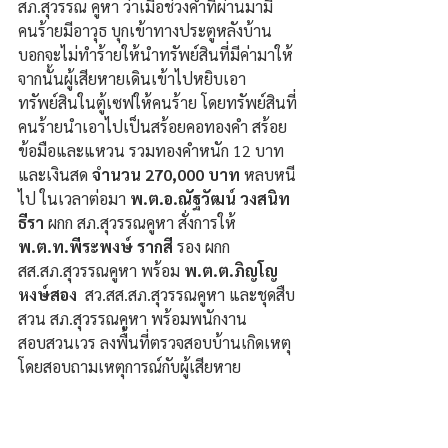
สภ.สุวรรณ คูหา ว่าเมื่อช่วงค่ำที่ผ่านมามี
คนร้ายมีอาวุธ บุกเข้าทางประตูหลังบ้าน 
บอกจะไม่ทำร้ายให้นำทรัพย์สินที่มีค่ามาให้ 
จากนั้นผู้เสียหายเดินเข้าไปหยิบเอา
ทรัพย์สินในตู้เซฟให้คนร้าย โดยทรัพย์สินที่
คนร้ายนำเอาไปเป็นสร้อยคอทองคำ สร้อย
ข้อมือและแหวน รวมทองคำหนัก 12 บาท 
และเงินสด
 จำนวน 270,000 บาท 
หลบหนี
ไป ในเวลาต่อมา 
พ.ต.อ.ณัฐวัฒน์ วงสนิท
ธีรา
 ผกก สภ.สุวรรณคูหา สั่งการให้ 
พ.ต.ท.พีระพงษ์ รากสี 
รอง ผกก 
สส.สภ.สุวรรณคูหา พร้อม 
พ.ต.ต.ภิญโญ 
หงษ์สอง
  สว.สส.สภ.สุวรรณคูหา และชุดสืบ 
สวน สภ.สุวรรณคูหา พร้อมพนักงาน
สอบสวนเวร ลงพื้นที่ตรวจสอบบ้านเกิดเหตุ 
โดยสอบถามเหตุการณ์กับผู้เสียหาย