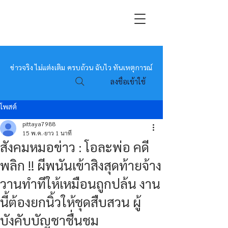
หมอข่าว
ข่าวจริง ไม่แต่งเติม ครบถ้วน ฉับไว ทันเหตุการณ์
ลงชื่อเข้าใช้
โพสต์
pittaya7988
15 พ.ค.
ยาว 1 นาที
สังคมหมอข่าว : โอละพ่อ คดี
พลิก !! ผีพนันเข้าสิงสุดท้ายจ้าง
วานทำทีให้เหมือนถูกปล้น งาน
นี้ต้องยกนิ้วให้ชุดสืบสวน ผู้
บังคับบัญชาชื่นชม