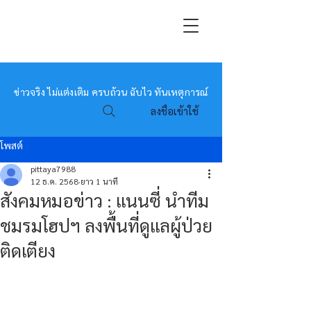
หมอข่าว
ข่าวจริง ไม่แต่งเติม ครบถ้วน ฉับไว ทันเหตุการณ์
ลงชื่อเข้าใช้
โพสต์
pittaya7988
12 ธ.ค. 2568
ยาว 1 นาที
สังคมหมอข่าว : แนนซี่ นำทีม
ชมรมโฮปฯ ลงพื้นที่ดูแลผู้ป่วย
ติดเตียง