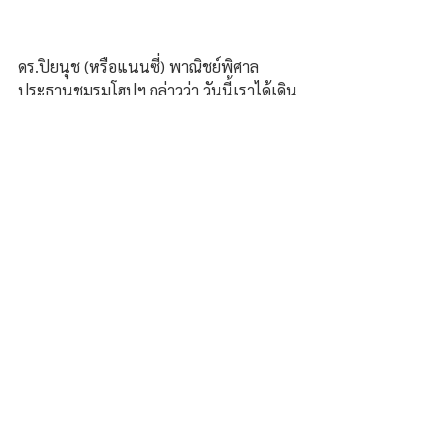
ดร.ปิยนุช (หรือแนนซี่) พาณิชย์พิศาล 
ประธานชมรมโฮปฯ กล่าวว่า วันนี้เราได้เดิน
ทางมาเยี่ยม ลุงมนตรี ซึ่งเป็นผู้ป่วยติดเตียง 
ที่ไม่มีญาติดูแลแต่ว่ามีคนจ่ายค่าเช่าห้องให้
อยู่อาศัยและแวะมาดูเอาข้าว นม ขนม มาให้
ประทังชีวิต ทางทีมงานชมรมโฮปฯ ก็เข้ามา
คอยช่วยทำความสะอาด
เดี่ยว / ศราวุธ คงสินธ์ จ.สมุทรปราการ
ความคิดเห็น