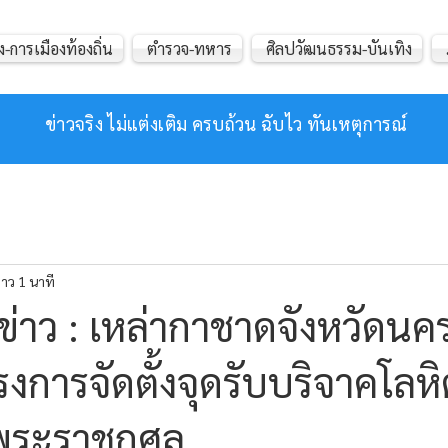
ง-การเมืองท้องถิ่น
ตำรวจ-ทหาร
ศิลปวัฒนธรรม-บันเทิง
ข่าวจริง ไม่แต่งเติม ครบถ้วน ฉับไว ทันเหตุการณ์
าว 1 นาที
่าว : เหล่ากาชาดจังหวัดน
รงการจัดตั้งจุดรับบริจาคโลหิ
พระราชกุศล