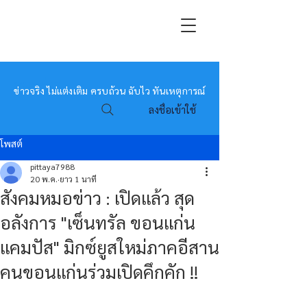
หมอข่าว
ข่าวจริง ไม่แต่งเติม ครบถ้วน ฉับไว ทันเหตุการณ์
ลงชื่อเข้าใช้
โพสต์
pittaya7988
20 พ.ค.
ยาว 1 นาที
สังคมหมอข่าว : เปิดแล้ว สุด
อลังการ "เซ็นทรัล ขอนแก่น
แคมปัส" มิกซ์ยูสใหม่ภาคอีสาน
คนขอนแก่นร่วมเปิดคึกคัก !!