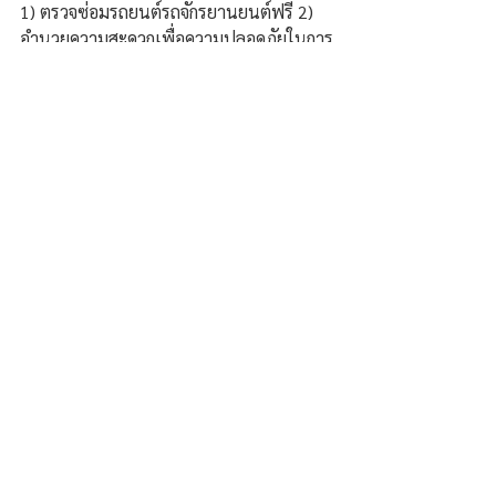
1) ตรวจซ่อมรถยนต์รถจักรยานยนต์ฟรี 2) 
อำนวยความสะดวกเพื่อความปลอดภัยในการ
เดินทาง 3) ให้บริการสอนหลักสูตรวิชาชีพ
ระยะสั้น 4) ให้บริการกาแฟ - ชา - น้ำดื่ม - 
ผ้าเย็น - อินเทอร์เน็ต สถานที่ตั้งจุดบริการอยู่
ที่ ปั๊มน้ำมัน ปตท.ส.สุมาลี Engineering เส้น
ทางบายพาสทางอำเภอวารินชำราบไป 
จ.ศรีสะเกษ ( ถนน 226).
ความคิดเห็น
เขียนความคิดเห็น…