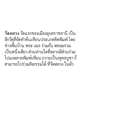
วัดหลวง
 วัดแรกของเมืองอุบลราชธานี เป็น
อีกวัดที่จัดทำต้นเทียนประเภทติดพิมพ์ โดย
ช่างพื้นบ้าน พระ เณร ร่วมกัน หลอมรวม
เป็นหนึ่งเดียว ส่วนท่านใดที่อยากมีส่วนร่วม
ไปแกะลายพิมพ์เทียน ถวายเป็นพุทธบูชา ก็
สามารถไปร่วมกิจกรรมได้ ที่วัดหลวง ในตัว
เมืองอุบลฯ ตั้งแต่เช้าถึงเย็นทุกวัน...
และอย่า
ลืมไปชมงานประเพณีแห่เทียนพรรษา 
29-30 กรกฎาคม 2569 ที่บริเวณทุ่งศรี
เมือง อุบลราชธานี
#ว
ัดหลวง
#พระคร
ูวิลาสกิจจาทร เจ้าอาวาส
#พระอาจารย
์เวศ