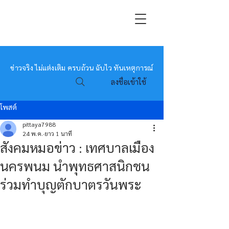
หมอข่าว
ข่าวจริง ไม่แต่งเติม ครบถ้วน ฉับไว ทันเหตุการณ์
ลงชื่อเข้าใช้
โพสต์
pittaya7988
24 พ.ค.
ยาว 1 นาที
สังคมหมอข่าว : เทศบาลเมือง
นครพนม นำพุทธศาสนิกชน
ร่วมทำบุญตักบาตรวันพระ