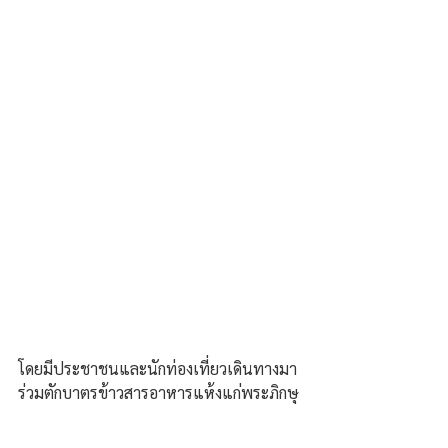
โดยมีประชาชนและนักท่องเที่ยวเดินทางมา
ร่วมตักบาตรข้าวสารอาหารแห้งแก่พระภิกษุ
สงฆ์ ท่ามกลางทัศนียภาพอันงดงามของลาน
พญาศรีสัตตนาคราช ซึ่งนอกจากจะเป็นการ