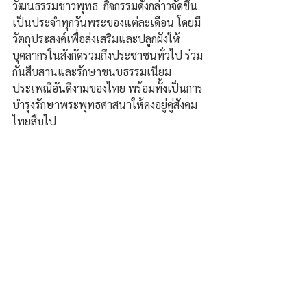
วัฒนธรรมชาวพุทธ  กิจกรรมดังกล่าวจัดขึ้น
เป็นประจำทุกวันพระของแต่ละเดือน โดยมี
วัตถุประสงค์เพื่อส่งเสริมและปลูกฝังให้
บุคลากรในสังกัดรวมถึงประชาชนทั่วไป ร่วม
กันสืบสานและรักษาขนบธรรมเนียม
ประเพณีอันดีงามของไทย พร้อมทั้งเป็นการ
บำรุงรักษาพระพุทธศาสนาให้คงอยู่คู่สังคม
ไทยสืบไป