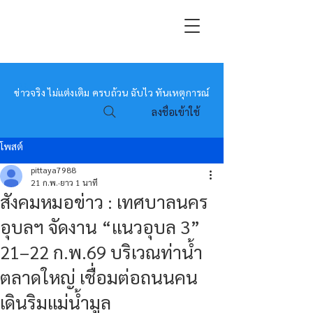
หมอข่าว
ข่าวจริง ไม่แต่งเติม ครบถ้วน ฉับไว ทันเหตุการณ์
ลงชื่อเข้าใช้
โพสต์
pittaya7988
21 ก.พ.
ยาว 1 นาที
สังคมหมอข่าว : เทศบาลนคร
อุบลฯ จัดงาน “แนวอุบล 3”
21–22 ก.พ.69 บริเวณท่าน้ำ
ตลาดใหญ่ เชื่อมต่อถนนคน
เดินริมแม่น้ำมูล