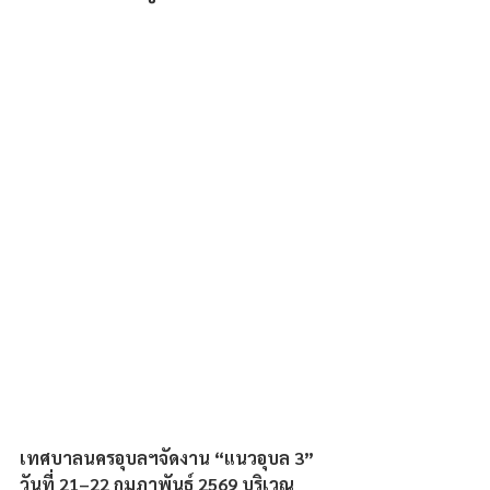
เทศบาลนครอุบลฯจัดงาน “แนวอุบล 3” 
วันที่ 21–22 กุมภาพันธ์ 2569 บริเวณ