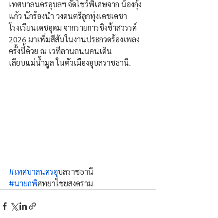
เทศบาลนครอุบลฯ จัดโชว์พิเศษจาก น้องกุ้ง
แก้ว นักร้องนำ วงดนตรีลูกทุ่งเดชเดชา 
โรงเรียนเดชอุดม จากรายการชิงช้าสวรรค์ 
2026 มาเพิ่มสีสันในงานประกวดร้องเพลง
ครั้งนี้ด้วย ณ เวทีลานถนนคนเดิน
เลียบแม่น้ำมูล ในตัวเมืองอุบลราชธานี.
#เทศบาลนครอ
ุบลราชธานี
#นายกพ
ิศทยาไชยสงคราม