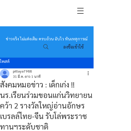
หมอข่าว
ข่าวจริง ไม่แต่งเติม ครบถ้วน ฉับไว ทันเหตุการณ์
ลงชื่อเข้าใช้
โพสต์
pittaya7988
31 มี.ค.
ยาว 1 นาที
สังคมหมอข่าว : เด็กเก่ง !!
นร.เรียนร่วมขอนแก่นวิทยายน
คว้า 2 รางวัลใหญ่อ่านอักษร
เบรลล์ไทย-จีน รับโล่พระราช
ทานฯระดับชาติ