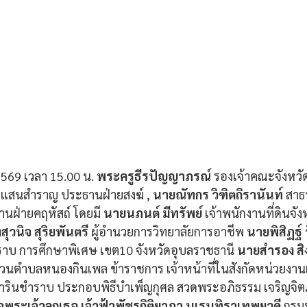
 2569 เวลา 15.00 น. 
พระครูธีรปัญญาภรณ์
 รองเจ้าคณะจังหวั
ัดแสนสำราญ ประธานฝ่ายสงฆ์ , 
นายณัทกร วิฑิตถิรานันท์ 
สาธ
นฝ่ายคฤหัสถ์ โดยมี
 นายนภนต์ มีทรัพย์
 เจ้าพนักงานที่ดินจั
สุวนิจ สุริยพันตรี 
ผู้อำนวยการวิทยาลัยการอาชีพ 
นายพิสิฏฐ์
าบ การศึกษาพิเศษ เขต10 จังหวัดอุบลราชธานี 
นายสำรอง สิ
่วนตำบลหนองกินเพล ข้าราชการ เจ้าหน้าที่ในสังกัดหน่วยงา
นชำราบ ประกอบพิธีบำเพ็ญกุศล สวดพระอภิธรรม เจริญจิตภา
จพระเจ้าลูกเธอ เจ้าฟ้าพัชรกิติยาภา นเรนทิราเทพยวดี
 กรม