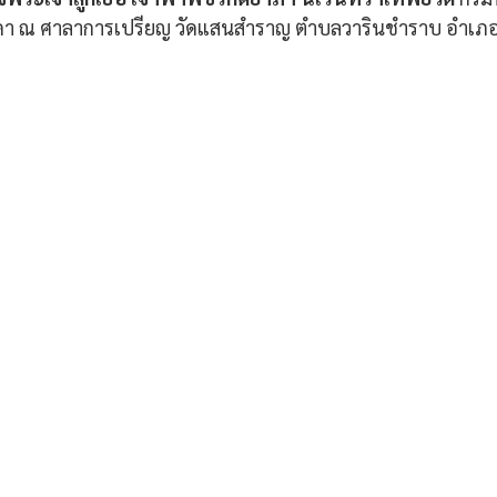
ธิดา ณ ศาลาการเปรียญ วัดแสนสำราญ ตำบลวารินชำราบ อำเภ