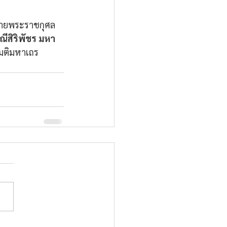
วายพระราชกุศล
ณีสิริพัชร มหา
มมติมหาเถร