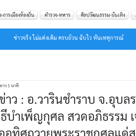
ง-การเมืองท้องถิ่น
ตำรวจ-ทหาร
ศิลปวัฒนธรรม-บันเทิง
ข่าวจริง ไม่แต่งเติม ครบถ้วน ฉับไว ทันเหตุการณ์
ยาว 1 นาที
่าว : อ.วารินชำราบ จ.อุบลร
ีบำเพ็ญกุศล สวดอภิธรรม เ
่ออุทิศถวายพระราชกุศลแด่ส