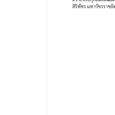
สิริพัชร มหาวัชรราช