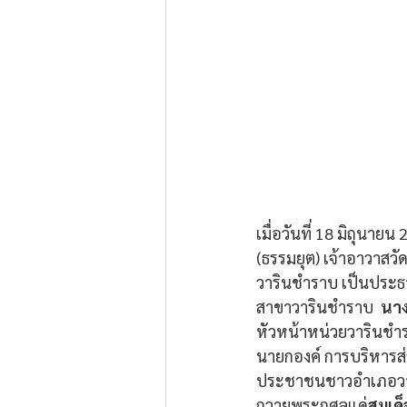
เมื่อวันที่ 18 มิถุนายน
(ธรรมยุต) เจ้าอาวาสว
วารินชำราบ เป็นประธา
สาขาวารินชำราบ  
นาง
หัวหน้าหน่วยวารินชำร
นายกองค์ การบริหารส
ประชาชนชาวอำเภอวาริ
ถวายพระกุศลแด่
สมเด็